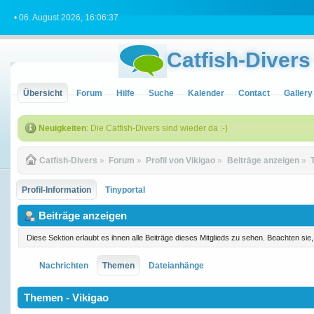
• 06. August 2026, 16:06:37
Catfish-Divers
Übersicht
Forum
Hilfe
Suche
Kalender
Contact
Gallery
Neuigkeiten
: Die Catfish-Divers sind wieder da :-)
Catfish-Divers
»
Forum
»
Profil von Vikigao
»
Beiträge anzeigen
»
Profil-Information
Tinyportal
Beiträge anzeigen
Diese Sektion erlaubt es ihnen alle Beiträge dieses Mitglieds zu sehen. Beachten si
Nachrichten
Themen
Dateianhänge
Themen - Vikigao