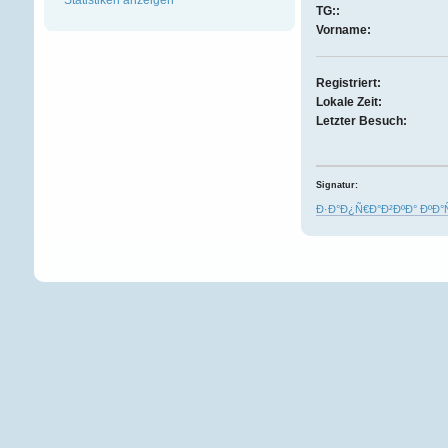
TG::
Vorname:
Registriert:
Lokale Zeit:
Letzter Besuch:
Signatur:
Ð·Ð°Ð¿Ñ€Ð°Ð²ÐºÐ° ÐºÐ°