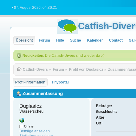
• 07. August 2026, 04:36:21
Catfish-Diver
Übersicht
Forum
Hilfe
Suche
Kalender
Contact
Gall
Neuigkeiten
: Die Catfish-Divers sind wieder da :-)
Catfish-Divers
»
Forum
»
Profil von Duglasicz
»
Zusammenfass
Profil-Information
Tinyportal
Zusammenfassung
Duglasicz 
Beiträge:
Wasserscheu
Geschlecht:
Alter:
Ort:
Offline
Beiträge anzeigen
Statistiken anzeigen