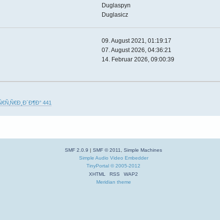
Duglaspyn
Duglasicz
09. August 2021, 01:19:17
07. August 2026, 04:36:21
14. Februar 2026, 09:00:39
Ñ€Ñ‚Ñ€Ð¸Ð´Ð¶Ð° 441
SMF 2.0.9
|
SMF © 2011
,
Simple Machines
Simple Audio Video Embedder
TinyPortal
© 2005-2012
XHTML
RSS
WAP2
Meridian theme