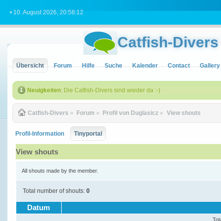
• 10. August 2026, 20:58:12
Catfish-Divers
Übersicht
Forum
Hilfe
Suche
Kalender
Contact
Gallery
Neuigkeiten
: Die Catfish-Divers sind wieder da :-)
Catfish-Divers
»
Forum
»
Profil von Duglasicz
»
View shouts
Profil-Information
Tinyportal
View shouts
All shouts made by the member.
Total number of shouts:
0
Datum
Tot