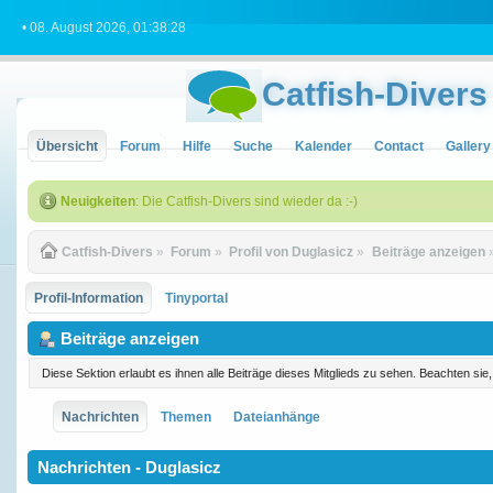
• 08. August 2026, 01:38:28
Catfish-Divers
Übersicht
Forum
Hilfe
Suche
Kalender
Contact
Gallery
Neuigkeiten
: Die Catfish-Divers sind wieder da :-)
Catfish-Divers
»
Forum
»
Profil von Duglasicz
»
Beiträge anzeigen
Profil-Information
Tinyportal
Beiträge anzeigen
Diese Sektion erlaubt es ihnen alle Beiträge dieses Mitglieds zu sehen. Beachten si
Nachrichten
Themen
Dateianhänge
Nachrichten - Duglasicz