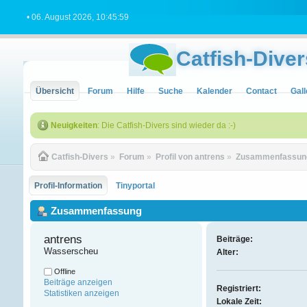
• 06. August 2026, 10:45:59
Catfish-Diver
Übersicht
Forum
Hilfe
Suche
Kalender
Contact
Gall
Neuigkeiten
: Die Catfish-Divers sind wieder da :-)
Catfish-Divers
»
Forum
»
Profil von antrens
»
Zusammenfassun
Profil-Information
Tinyportal
Zusammenfassung
antrens 
Beiträge:
Wasserscheu
Alter:
Offline
Beiträge anzeigen
Registriert:
Statistiken anzeigen
Lokale Zeit: