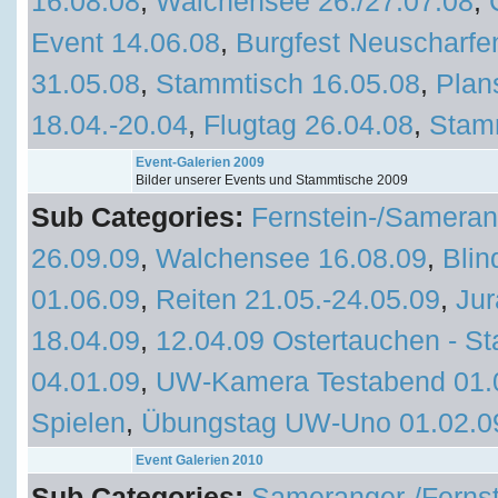
16.08.08
,
Walchensee 26./27.07.08
,
Event 14.06.08
,
Burgfest Neuscharfe
31.05.08
,
Stammtisch 16.05.08
,
Plan
18.04.-20.04
,
Flugtag 26.04.08
,
Stam
Event-Galerien 2009
Bilder unserer Events und Stammtische 2009
Sub Categories:
Fernstein-/Sameran
26.09.09
,
Walchensee 16.08.09
,
Blin
01.06.09
,
Reiten 21.05.-24.05.09
,
Jur
18.04.09
,
12.04.09 Ostertauchen - St
04.01.09
,
UW-Kamera Testabend 01.
Spielen
,
Übungstag UW-Uno 01.02.0
Event Galerien 2010
Sub Categories:
Sameranger-/Fernst