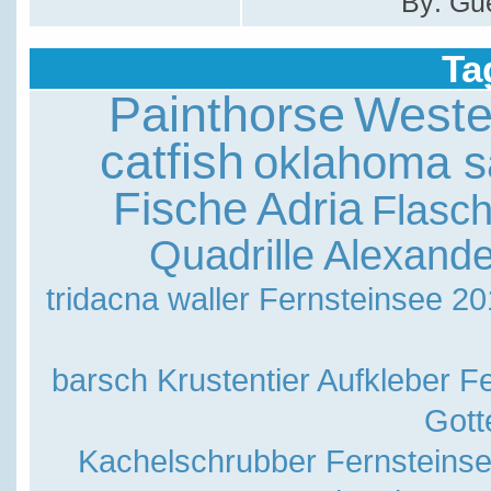
By: Gu
Ta
Painthorse
Weste
catfish
oklahoma sa
Fische
Adria
Flasc
Quadrille
Alexande
tridacna
waller
Fernsteinsee 20
barsch
Krustentier
Aufkleber
Fe
Gott
Kachelschrubber
Fernsteins