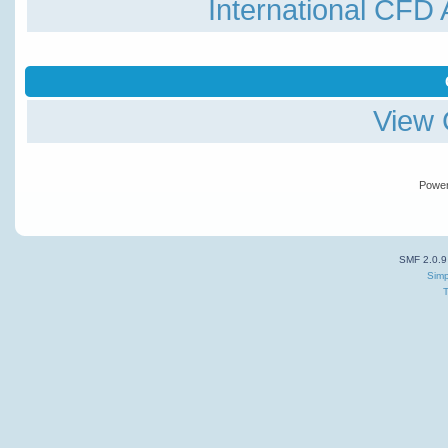
International
CFD A
View 
Powe
SMF 2.0.9
Simp
T