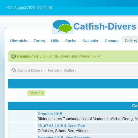
• 09. August 2026, 06:01:18
Catfish-Divers
Übersicht
Forum
Hilfe
Suche
Kalender
Contact
Gallery
Neuigkeiten
: Die Catfish-Divers sind wieder da :-)
Catfish-Divers
»
Forum
»
Gallery
SEARCH
Ga
Kroatien 2015
Bilder unseres Tauchurlaubs auf Murter mit Micha, Georg, Me
05.-07.06.2015 3-Seen-Tour
Grüblsee, Grüner See, Attersee
Kalender 2015 - Das Ergebnis