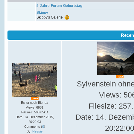
5-Jahre-Forum-Geburtstag
Skippy
Skippy's Galerie
Recen
Sylvenstein ohn
Views: 50
Es ist noch Bier da
Filesize: 257
Views: 6981
Filesize: 503.85kB
Date: 14. Dezem
Date: 14. Dezember 2015,
20:22:03
20:22:0
Comments (
0
)
By:
Nessie