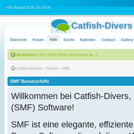
• 09. August 2026, 05:19:36
Catfish-Divers
Übersicht
Forum
Hilfe
Suche
Kalender
Contact
Gallery
Neuigkeiten
: Die Catfish-Divers sind wieder da :-)
Catfish-Divers
»
Forum
»
Hilfe
SMF Benutzerhilfe
Willkommen bei Catfish-Divers
(SMF) Software!
SMF ist eine elegante, effizient