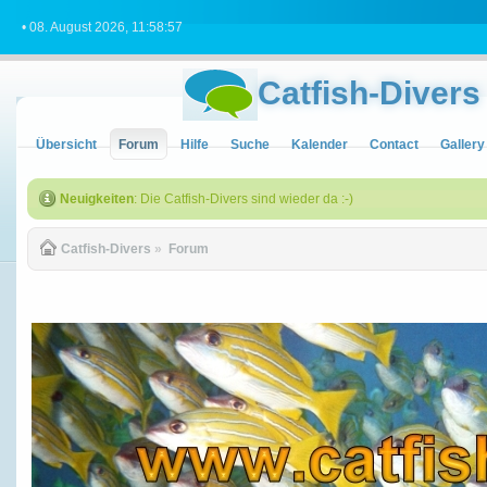
• 08. August 2026, 11:58:57
Catfish-Divers
Übersicht
Forum
Hilfe
Suche
Kalender
Contact
Gallery
Neuigkeiten
: Die Catfish-Divers sind wieder da :-)
Catfish-Divers
»
Forum