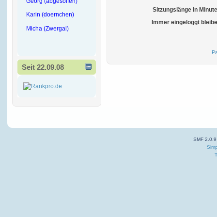
Georg (abgesoffen)
Sitzungslänge in Minut
Karin (doernchen)
Immer eingeloggt bleib
Micha (Zwergal)
Pa
Seit 22.09.08
SMF 2.0.9
Simp
T