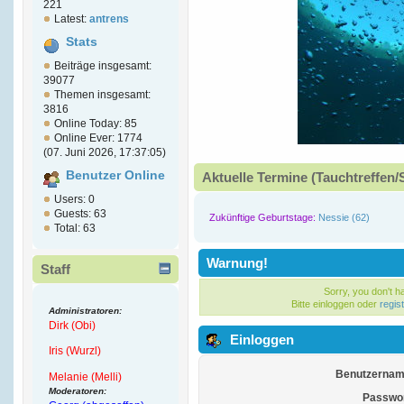
221
Latest:
antrens
Stats
Beiträge insgesamt:
39077
Themen insgesamt:
3816
Online Today: 85
Online Ever: 1774
(07. Juni 2026, 17:37:05)
Benutzer Online
Aktuelle Termine (Tauchtreffen/
Users: 0
Guests: 63
Zukünftige Geburtstage:
Nessie (62)
Total: 63
Warnung!
Staff
Sorry, you don't 
Bitte einloggen oder
regis
Administratoren:
Dirk (Obi)
Einloggen
Iris (Wurzl)
Benutzernam
Melanie (Melli)
Moderatoren:
Passwor