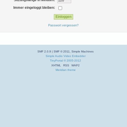
Sitzungslänge in Minuten:
Immer eingeloggt bleiben:
Passwort vergessen?
SMF 2.0.9
|
SMF © 2011
,
Simple Machines
Simple Audio Video Embedder
TinyPortal
© 2005-2012
XHTML
RSS
WAP2
Meridian theme