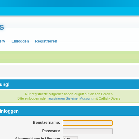
s
ery
Einloggen
Registrieren
ung!
Nur registrierte Mitglieder haben Zugriff auf diesen Bereich.
Bitte einloggen oder
registrieren Sie einen Account
mit Catfish-Divers.
inloggen
Benutzername:
Passwort: