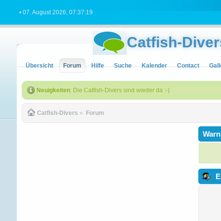
• 07. August 2026, 07:37:19
Catfish-Diver
Übersicht
Forum
Hilfe
Suche
Kalender
Contact
Gall
Neuigkeiten
: Die Catfish-Divers sind wieder da :-)
Catfish-Divers
»
Forum
Warn
E