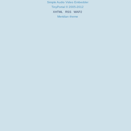
Simple Audio Video Embedder
TinyPortal
© 2005-2012
XHTML
RSS
WAP2
Meridian theme