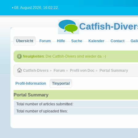
• 08. August 2026, 16:02:22
Catfish-Diver
Übersicht
Forum
Hilfe
Suche
Kalender
Contact
Gall
Neuigkeiten
: Die Catfish-Divers sind wieder da :-)
Catfish-Divers
»
Forum
»
Profil von Doc
»
Portal Summary
Profil-Information
Tinyportal
Portal Summary
Total number of articles submitted:
Total number of uploaded files: