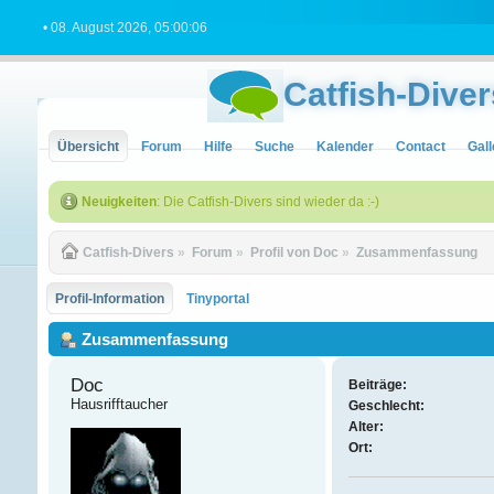
• 08. August 2026, 05:00:06
Catfish-Diver
Übersicht
Forum
Hilfe
Suche
Kalender
Contact
Gall
Neuigkeiten
: Die Catfish-Divers sind wieder da :-)
Catfish-Divers
»
Forum
»
Profil von Doc
»
Zusammenfassung
Profil-Information
Tinyportal
Zusammenfassung
Doc 
Beiträge:
Hausrifftaucher
Geschlecht:
Alter:
Ort: