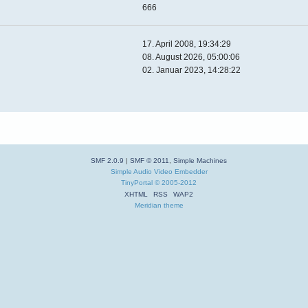
666
17. April 2008, 19:34:29
08. August 2026, 05:00:06
02. Januar 2023, 14:28:22
SMF 2.0.9
|
SMF © 2011
,
Simple Machines
Simple Audio Video Embedder
TinyPortal
© 2005-2012
XHTML
RSS
WAP2
Meridian theme