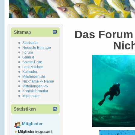
Das Forum 
Sitemap
Nic
Startseite
Neueste Beiträge
Forum
Galerie
Spiele-Ecke
Lesezeichen
Kalender
Mitgliederliste
Nickname -> Name
Mitteilungen/PN
Kontaktformular
Impressum
Statistiken
Mitglieder
Mitglieder insgesamt: