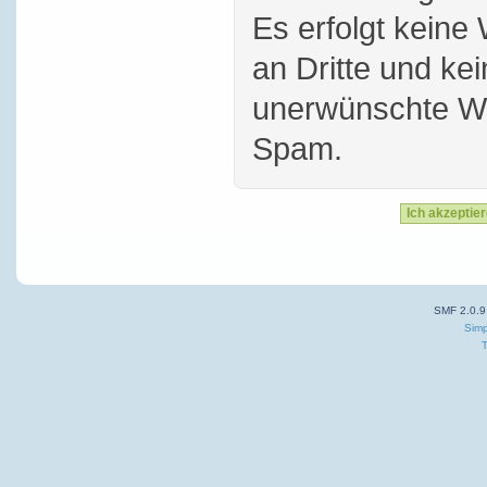
Es erfolgt keine
an Dritte und ke
unerwünschte W
Spam.
SMF 2.0.9
Simp
T