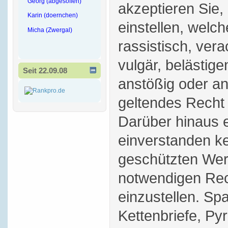
Georg (abgesoffen)
akzeptieren Sie,
Karin (doernchen)
einstellen, welch
Micha (Zwergal)
rassistisch, vera
vulgär, belästige
Seit 22.09.08
anstößig oder a
geltendes Recht 
Darüber hinaus e
einverstanden ke
geschützten Wer
notwendigen Rec
einzustellen. S
Kettenbriefe, P