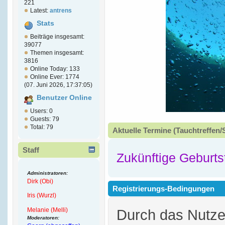
221
Latest:
antrens
Stats
Beiträge insgesamt:
39077
Themen insgesamt:
3816
Online Today: 133
Online Ever: 1774
(07. Juni 2026, 17:37:05)
Benutzer Online
Users: 0
Guests: 79
Total: 79
Aktuelle Termine (Tauchtreffen/
Staff
Zukünftige Geburts
Administratoren:
Dirk (Obi)
Registrierungs-Bedingungen
Iris (Wurzl)
Melanie (Melli)
Durch das Nutz
Moderatoren: