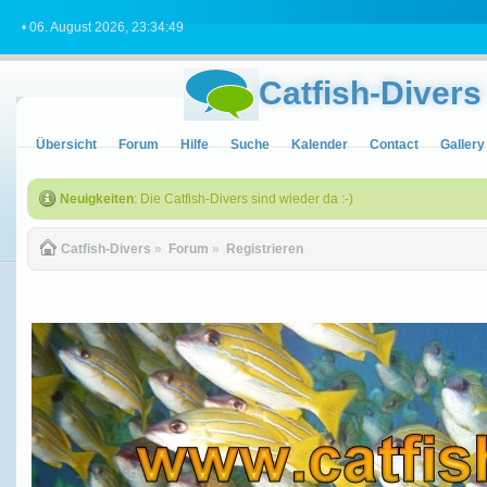
• 06. August 2026, 23:34:49
Catfish-Divers
Übersicht
Forum
Hilfe
Suche
Kalender
Contact
Gallery
Neuigkeiten
: Die Catfish-Divers sind wieder da :-)
Catfish-Divers
»
Forum
»
Registrieren