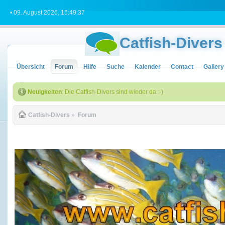
• 09. August 2026, 15:49:37
Catfish-Divers
Übersicht
Forum
Hilfe
Suche
Kalender
Contact
Gallery
Neuigkeiten
: Die Catfish-Divers sind wieder da :-)
Catfish-Divers
»
Forum