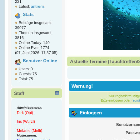
221
Latest:
antrens
Stats
Beiträge insgesamt:
39077
Themen insgesamt:
3816
Online Today: 140
Online Ever: 1774
(07. Juni 2026, 17:37:05)
Benutzer Online
Aktuelle Termine (Tauchtreffen/
Users: 0
Guests: 75
Total: 75
Warnung!
Staff
Nur registrierte Mitg
Bitte einloggen oder
regis
Administratoren:
Einloggen
Dirk (Obi)
Iris (Wurzl)
Benutzernam
Melanie (Melli)
Passwor
Moderatoren: