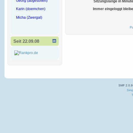
Georg (abgesoffen)
Sitzungslänge in Minut
Karin (doernchen)
Immer eingeloggt bleib
Micha (Zwergal)
Pa
Seit 22.09.08
SMF 2.0.9
Simp
T