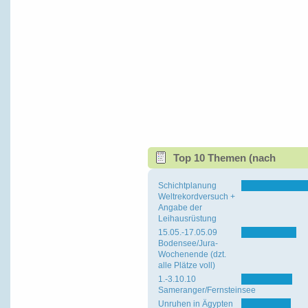
Top 10 Themen (nach
Antworten)
Schichtplanung
Weltrekordversuch +
Angabe der
Leihausrüstung
15.05.-17.05.09
Bodensee/Jura-
Wochenende (dzt.
alle Plätze voll)
1.-3.10.10
Sameranger/Fernsteinsee
Unruhen in Ägypten