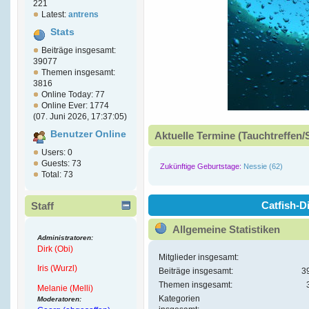
221
Latest:
antrens
Stats
Beiträge insgesamt:
39077
Themen insgesamt:
3816
Online Today: 77
Online Ever: 1774
(07. Juni 2026, 17:37:05)
Benutzer Online
Aktuelle Termine (Tauchtreffen/
Users: 0
Guests: 73
Zukünftige Geburtstage:
Nessie (62)
Total: 73
Catfish-Di
Staff
Allgemeine Statistiken
Administratoren:
Dirk (Obi)
Mitglieder insgesamt:
Iris (Wurzl)
Beiträge insgesamt:
3
Themen insgesamt:
Melanie (Melli)
Kategorien
Moderatoren: