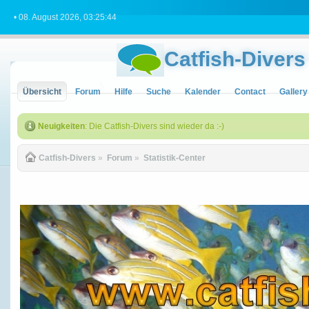
• 08. August 2026, 03:25:44
Catfish-Divers
Übersicht
Forum
Hilfe
Suche
Kalender
Contact
Gallery
Neuigkeiten
: Die Catfish-Divers sind wieder da :-)
Catfish-Divers
»
Forum
»
Statistik-Center