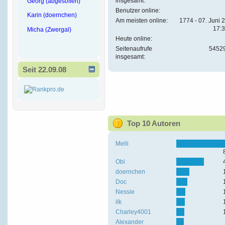
insgesamt:
Georg (abgesoffen)
Benutzer online:
Karin (doernchen)
Am meisten online:
1774 - 07. Juni 
17:
Micha (Zwergal)
Heute online:
Seitenaufrufe
5452
insgesamt:
Seit 22.09.08
Top 10 Autoren
Melli
Obi
doernchen
Doc
Nessie
ilk
Charley4001
Alexander