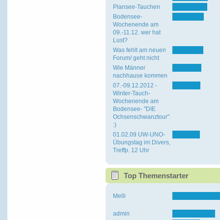
Plansee-Tauchen
Bodensee-
Wochenende am
09.-11.12. wer hat
Lust?
Was fehlt am neuen
Forum/ geht nicht
Wie Männer
nachhause kommen
07.-09.12.2012 -
Winter-Tauch-
Wochenende am
Bodensee- "DIE
Ochsenschwanztour"
:)
01.02.09 UW-UNO-
Übungstag im Divers,
Treffp. 12 Uhr
Top Themenstarter
Melli
admin