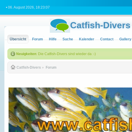
• 06. August 2026, 18:23:07
Catfish-Divers
Übersicht
Forum
Hilfe
Suche
Kalender
Contact
Gallery
Neuigkeiten
: Die Catfish-Divers sind wieder da :-)
Catfish-Divers
»
Forum