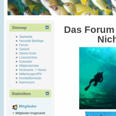
Das Forum 
Sitemap
Nic
Startseite
Neueste Beiträge
Forum
Galerie
Spiele-Ecke
Lesezeichen
Kalender
Mitgliederliste
Nickname -> Name
Mitteilungen/PN
Kontaktformular
Impressum
Statistiken
Mitglieder
Mitglieder insgesamt: