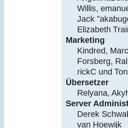
Willis, eman
Jack "akabug
Elizabeth Tra
Marketing
Kindred, Mar
Forsberg, Ral
rickC und Ton
Übersetzer
Relyana, Aky
Server Adminis
Derek Schwab
van Hoewijk