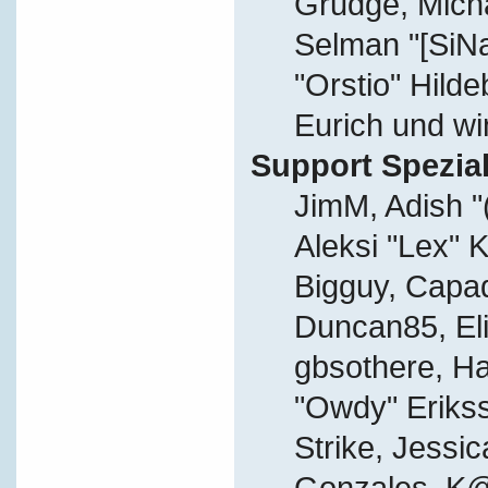
Grudge, Micha
Selman "[SiN
"Orstio" Hild
Eurich und wi
Support Spezial
JimM, Adish "
Aleksi "Lex" K
Bigguy, Capa
Duncan85, Eli
gbsothere, Ha
"Owdy" Eriks
Strike, Jessic
Gonzales, K@