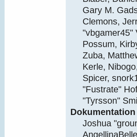
Gary M. Gads
Clemons, Jer
"vbgamer45" V
Possum, Kirb
Zuba, Matthe
Kerle, Nibogo,
Spicer, snork
"Fustrate" Ho
"Tyrsson" Smi
Dokumentation
Joshua "grou
AngellinaBelle