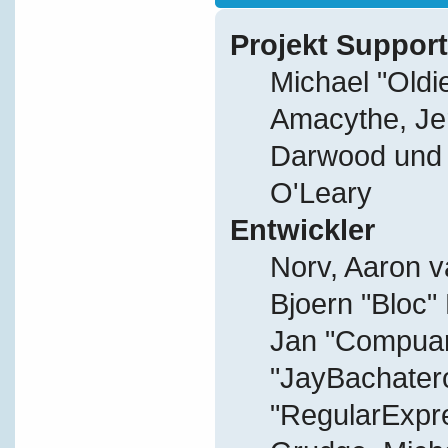
Projekt Support
Michael "Old
Amacythe, Je
Darwood und J
O'Leary
Entwickler
Norv, Aaron v
Bjoern "Bloc"
Jan "Compuart
"JayBachater
"RegularExpr