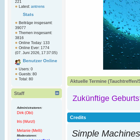
221
Latest:
antrens
Stats
Beiträge insgesamt:
39077
Themen insgesamt:
3816
Online Today: 133
Online Ever: 1774
(07. Juni 2026, 17:37:05)
Benutzer Online
Users: 0
Guests: 80
Total: 80
Aktuelle Termine (Tauchtreffen/
Staff
Zukünftige Geburts
Administratoren:
Dirk (Obi)
Credits
Iris (Wurzl)
Melanie (Melli)
Simple Machines
Moderatoren: