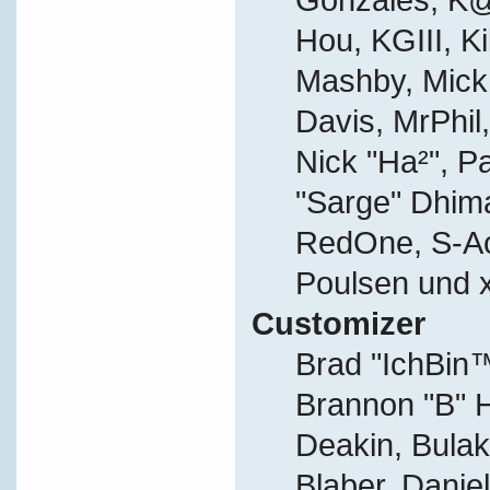
Hou, KGIII, Ki
Mashby, Mick G
Davis, MrPhil,
Nick "Ha²", P
"Sarge" Dhima
RedOne, S-A
Poulsen und 
Customizer
Brad "IchBi
Brannon "B" H
Deakin, Bulak
Blaber, Danie