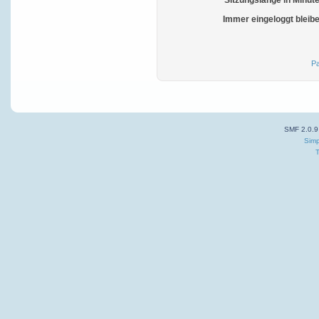
Sitzungslänge in Minut
Immer eingeloggt bleib
Pa
SMF 2.0.9
Simp
T