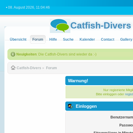
• 08. August 2026, 11:04:46
Catfish-Divers
Übersicht
Forum
Hilfe
Suche
Kalender
Contact
Gallery
Neuigkeiten
: Die Catfish-Divers sind wieder da :-)
Catfish-Divers
»
Forum
Warnung!
Nur registrierte Mitg
Bitte einloggen oder
regis
Einloggen
Benutzernam
Passwor