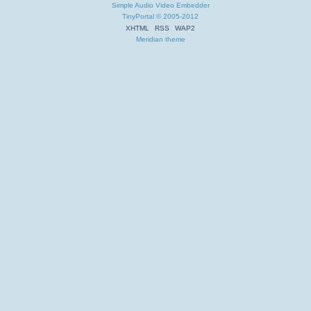
Simple Audio Video Embedder
TinyPortal
© 2005-2012
XHTML
RSS
WAP2
Meridian theme