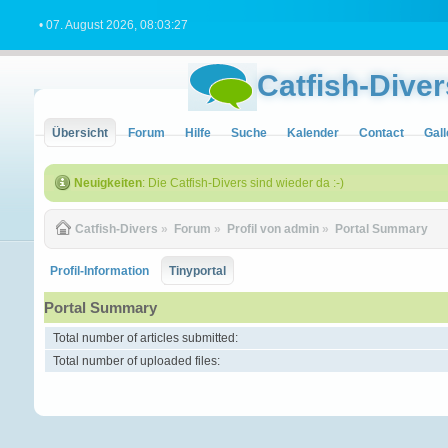
• 07. August 2026, 08:03:27
Catfish-Diver
Übersicht
Forum
Hilfe
Suche
Kalender
Contact
Gall
Neuigkeiten
: Die Catfish-Divers sind wieder da :-)
Catfish-Divers
»
Forum
»
Profil von admin
»
Portal Summary
Profil-Information
Tinyportal
Portal Summary
Total number of articles submitted:
Total number of uploaded files: