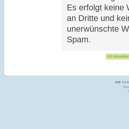
Es erfolgt keine
an Dritte und ke
unerwünschte W
Spam.
SMF 2.0.9
Simp
T