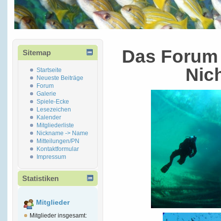
Das Forum 
Sitemap
Nic
Startseite
Neueste Beiträge
Forum
Galerie
Spiele-Ecke
Lesezeichen
Kalender
Mitgliederliste
Nickname -> Name
Mitteilungen/PN
Kontaktformular
Impressum
Statistiken
Mitglieder
Mitglieder insgesamt: