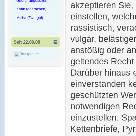
Georg (abgesoffen)
akzeptieren Sie,
Karin (doernchen)
einstellen, welch
Micha (Zwergal)
rassistisch, vera
vulgär, belästige
Seit 22.09.08
anstößig oder a
geltendes Recht 
Darüber hinaus e
einverstanden ke
geschützten Wer
notwendigen Rec
einzustellen. S
Kettenbriefe, P