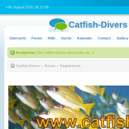
• 06. August 2026, 06:17:09
Catfish-Divers
Übersicht
Forum
Hilfe
Suche
Kalender
Contact
Gallery
Neuigkeiten
: Die Catfish-Divers sind wieder da :-)
Catfish-Divers
»
Forum
»
Registrieren