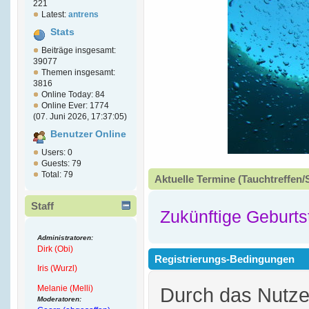
221
Latest:
antrens
Stats
Beiträge insgesamt:
39077
Themen insgesamt:
3816
Online Today: 84
Online Ever: 1774
(07. Juni 2026, 17:37:05)
Benutzer Online
Users: 0
Guests: 79
Total: 79
Aktuelle Termine (Tauchtreffen/
Staff
Zukünftige Geburts
Administratoren:
Dirk (Obi)
Registrierungs-Bedingungen
Iris (Wurzl)
Melanie (Melli)
Durch das Nutz
Moderatoren: