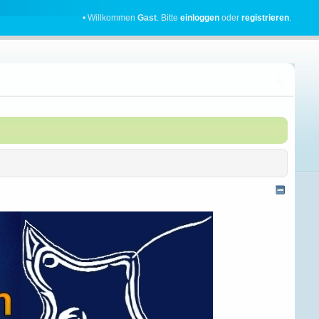
• Willkommen
Gast
. Bitte
einloggen
oder
registrieren
.