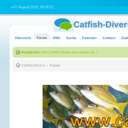
• 07. August 2026, 06:08:51
Catfish-Diver
Übersicht
Forum
Hilfe
Suche
Kalender
Contact
Gall
Neuigkeiten
: Die Catfish-Divers sind wieder da :-)
Catfish-Divers
»
Forum