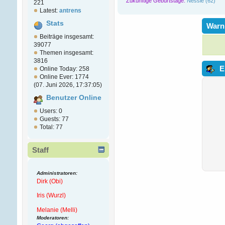
Zukünftige Geburtstage:
Nessie (62)
221
Latest:
antrens
Stats
Warn
Beiträge insgesamt:
39077
Themen insgesamt:
3816
E
Online Today: 258
Online Ever: 1774
(07. Juni 2026, 17:37:05)
Benutzer Online
Users: 0
Guests: 77
Total: 77
Staff
Administratoren:
Dirk (Obi)
Iris (Wurzl)
Melanie (Melli)
Moderatoren: