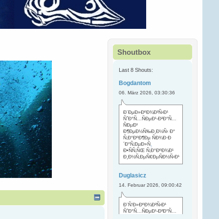
Shoutbox
Last 8 Shouts:
Bogdantom
06. März 2026, 03:30:36
Ð¨ÐµÐ»ÐºÐ¾Ð²Ñ‹Ð¹
ÑˆÐ°Ñ…ÑÐµÐ¹-Ð²Ð°Ñ…
ÑÐµÐ¹
Ð¶ÐµÐ½Ñ‰Ð¸Ð½Ñ‹ Ð°
Ñ‚Ð°ÐºÐ¶Ðµ ÑÐ¾Ð·Ð
´Ð°Ñ‚ÐµÐ»Ñ
.
Ð•ÑÑ‚ÑŒ Ñ‚Ð°ÐºÐ¾Ð¹
Ð¸Ð½Ñ‚ÐµÑ€ÐµÑÐ½Ñ‹Ð¹
Duglasicz
14. Februar 2026, 09:00:42
Ð¨Ñ‘Ð»ÐºÐ¾Ð²Ñ‹Ð¹
ÑˆÐ°Ñ…ÑÐµÐ¹-Ð²Ð°Ñ…
ÑÐµÐ¹ Ñ…