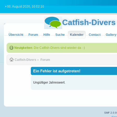
• 06. August 2026, 16:02:16
Catfish-Divers
Übersicht
Forum
Hilfe
Suche
Kalender
Contact
Gallery
Neuigkeiten
: Die Catfish-Divers sind wieder da :-)
Catfish-Divers
»
Forum
Ein Fehler ist aufgetreten!
Ungültiger Jahreswert.
SMF 2.0.9
Simp