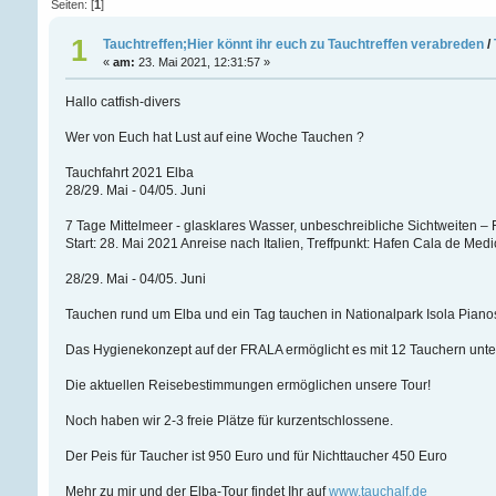
Seiten: [
1
]
1
Tauchtreffen;Hier könnt ihr euch zu Tauchtreffen verabreden
/
«
am:
23. Mai 2021, 12:31:57 »
Hallo catfish-divers
Wer von Euch hat Lust auf eine Woche Tauchen ?
Tauchfahrt 2021 Elba
28/29. Mai - 04/05. Juni
7 Tage Mittelmeer - glasklares Wasser, unbeschreibliche Sichtweiten – 
Start: 28. Mai 2021 Anreise nach Italien, Treffpunkt: Hafen Cala de Medic
28/29. Mai - 04/05. Juni
Tauchen rund um Elba und ein Tag tauchen in Nationalpark Isola Pianos
Das Hygienekonzept auf der FRALA ermöglicht es mit 12 Tauchern unter
Die aktuellen Reisebestimmungen ermöglichen unsere Tour!
Noch haben wir 2-3 freie Plätze für kurzentschlossene.
Der Peis für Taucher ist 950 Euro und für Nichttaucher 450 Euro
Mehr zu mir und der Elba-Tour findet Ihr auf
www.tauchalf.de