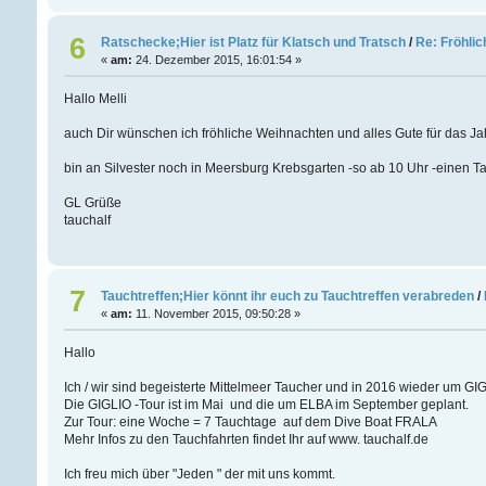
6
Ratschecke;Hier ist Platz für Klatsch und Tratsch
/
Re: Fröhli
«
am:
24. Dezember 2015, 16:01:54 »
Hallo Melli
auch Dir wünschen ich fröhliche Weihnachten und alles Gute für das Jahr 
bin an Silvester noch in Meersburg Krebsgarten -so ab 10 Uhr -einen 
GL Grüße
tauchalf
7
Tauchtreffen;Hier könnt ihr euch zu Tauchtreffen verabreden
/
«
am:
11. November 2015, 09:50:28 »
Hallo
Ich / wir sind begeisterte Mittelmeer Taucher und in 2016 wieder um G
Die GIGLIO -Tour ist im Mai und die um ELBA im September geplant.
Zur Tour: eine Woche = 7 Tauchtage auf dem Dive Boat FRALA
Mehr Infos zu den Tauchfahrten findet Ihr auf www. tauchalf.de
Ich freu mich über "Jeden " der mit uns kommt.