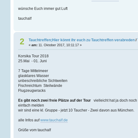
wünsche Euch immer gut Luft
tauchalf
2
Tauchtreffen;Hier könnt ihr euch zu Tauchtreffen verabreden
/
«
am:
11. Oktober 2017, 10:11:17 »
Korsika Tour 2018
25.Mai - 01. Juni
7 Tage Mittelmeer
glasklares Wasser
unbeschreibliche Sichtweiten
Fischreichtum Steilwände
Flugzeugwracks
Es gibt noch zwei freie Plätze auf der Tour
vielleicht hat ja doch noc
einfach melden
wir sind eine kl. Gruppe - jetzt 10 Taucher - Zwei davon aus München.
alle Infos auf
www.tauchalf.de
Grüße vom tauchalf