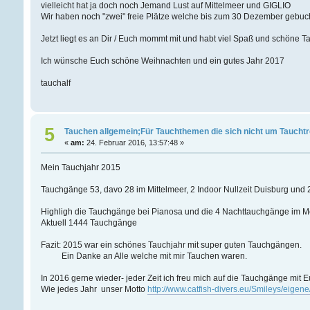
vielleicht hat ja doch noch Jemand Lust auf Mittelmeer und GIGLIO
Wir haben noch "zwei" freie Plätze welche bis zum 30 Dezember gebuc
Jetzt liegt es an Dir / Euch mommt mit und habt viel Spaß und schöne 
Ich wünsche Euch schöne Weihnachten und ein gutes Jahr 2017
tauchalf
5
Tauchen allgemein;Für Tauchthemen die sich nicht um Tauchtr
«
am:
24. Februar 2016, 13:57:48 »
Mein Tauchjahr 2015
Tauchgänge 53, davo 28 im Mittelmeer, 2 Indoor Nullzeit Duisburg und
Highligh die Tauchgänge bei Pianosa und die 4 Nachttauchgänge im M
Aktuell 1444 Tauchgänge
Fazit: 2015 war ein schönes Tauchjahr mit super guten Tauchgängen.
Ein Danke an Alle welche mit mir Tauchen waren.
In 2016 gerne wieder- jeder Zeit ich freu mich auf die Tauchgänge mit E
Wie jedes Jahr unser Motto
http://www.catfish-divers.eu/Smileys/eigene