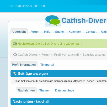
• 08. August 2026, 10:27:09
Catfish-Diver
Übersicht
Forum
Hilfe
Suche
Kalender
Contact
Gall
Neuigkeiten
: Die Catfish-Divers sind wieder da :-)
Catfish-Divers
»
Forum
»
Profil von tauchalf
»
Beiträge anzeige
Profil-Information
Tinyportal
Beiträge anzeigen
Diese Sektion erlaubt es ihnen alle Beiträge dieses Mitglieds zu sehen. Beachte
Nachrichten
Themen
Dateianhänge
Nachrichten - tauchalf