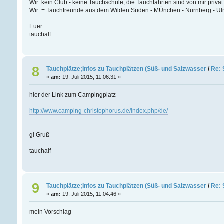
Wir: kein Club - keine Tauchschule, die Tauchfahrten sind von mir privat 
Wir: = Tauchfreunde aus dem Wilden Süden - MÜnchen - Nurnberg - Ulm -
Euer
tauchalf
8
Tauchplätze;Infos zu Tauchplätzen (Süß- und Salzwasser
/
Re: 
«
am:
19. Juli 2015, 11:06:31 »
hier der Link zum Campingplatz
http://www.camping-christophorus.de/index.php/de/
gl Gruß
tauchalf
9
Tauchplätze;Infos zu Tauchplätzen (Süß- und Salzwasser
/
Re: 
«
am:
19. Juli 2015, 11:04:46 »
mein Vorschlag