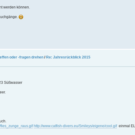
ht werden können.
Tauchgänge.
effen oder -fragen drehen
/
Re: Jahresrückblick 2015
 23 Süßwasser
eer.
uch.
/fies_zunge_raus.gif
http://www.catfish-divers.eu/Smileys/eigene/cool.gif
einmal EL