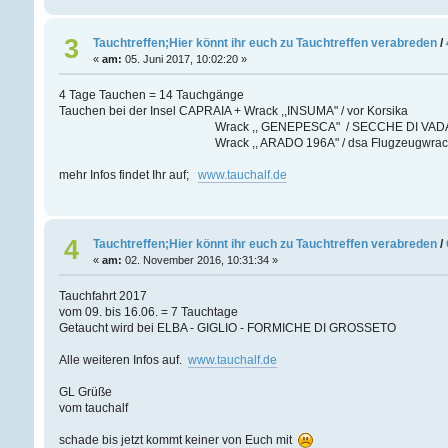
3
Tauchtreffen;Hier könnt ihr euch zu Tauchtreffen verabreden
/
«
am:
05. Juni 2017, 10:02:20 »
4 Tage Tauchen = 14 Tauchgänge
Tauchen bei der Insel CAPRAIA + Wrack ,,INSUMA" / vor Korsika
Wrack ,, GENEPESCA" / SECCHE DI VAD
Wrack ,, ARADO 196A" / dsa Flugzeugwrack v
mehr Infos findet Ihr auf;
www.tauchalf.de
4
Tauchtreffen;Hier könnt ihr euch zu Tauchtreffen verabreden
/
«
am:
02. November 2016, 10:31:34 »
Tauchfahrt 2017
vom 09. bis 16.06. = 7 Tauchtage
Getaucht wird bei ELBA - GIGLIO - FORMICHE DI GROSSETO
Alle weiteren Infos auf.
www.tauchalf.de
GL Grüße
vom tauchalf
schade bis jetzt kommt keiner von Euch mit