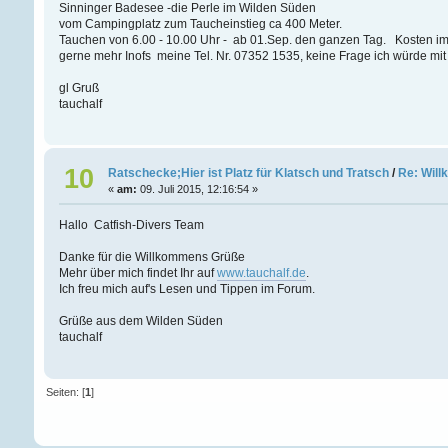
Sinninger Badesee -die Perle im Wilden Süden
vom Campingplatz zum Taucheinstieg ca 400 Meter.
Tauchen von 6.00 - 10.00 Uhr - ab 01.Sep. den ganzen Tag. Kosten im
gerne mehr Inofs meine Tel. Nr. 07352 1535, keine Frage ich würde mi
gl Gruß
tauchalf
10
Ratschecke;Hier ist Platz für Klatsch und Tratsch
/
Re: Will
«
am:
09. Juli 2015, 12:16:54 »
Hallo Catfish-Divers Team
Danke für die Willkommens Grüße
Mehr über mich findet Ihr auf
www.tauchalf.de
.
Ich freu mich auf's Lesen und Tippen im Forum.
Grüße aus dem Wilden Süden
tauchalf
Seiten: [
1
]