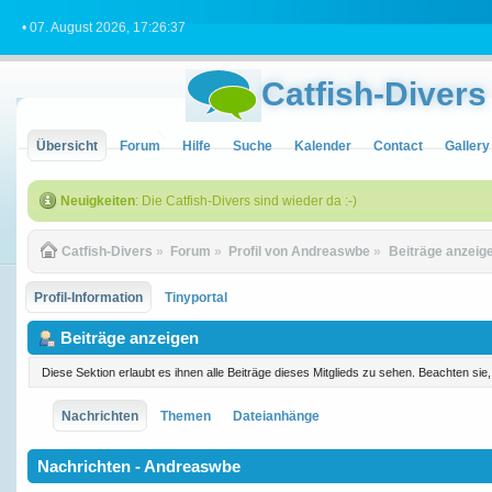
• 07. August 2026, 17:26:37
Catfish-Divers
Übersicht
Forum
Hilfe
Suche
Kalender
Contact
Gallery
Neuigkeiten
: Die Catfish-Divers sind wieder da :-)
Catfish-Divers
»
Forum
»
Profil von Andreaswbe
»
Beiträge anzeig
Profil-Information
Tinyportal
Beiträge anzeigen
Diese Sektion erlaubt es ihnen alle Beiträge dieses Mitglieds zu sehen. Beachten si
Nachrichten
Themen
Dateianhänge
Nachrichten - Andreaswbe