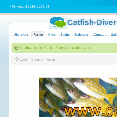
• 08. August 2026, 01:33:54
Catfish-Diver
Übersicht
Forum
Hilfe
Suche
Kalender
Contact
Gall
Neuigkeiten
: Die Catfish-Divers sind wieder da :-)
Catfish-Divers
»
Forum