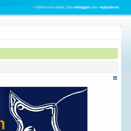
• Willkommen
Gast
. Bitte
einloggen
oder
registrieren
.