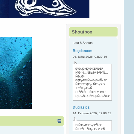
Shoutbox
Last 8 Shouts:
Bogdantom
06. März 2026, 03:30:36
Ð¨ÐµÐ»ÐºÐ¾Ð²Ñ‹Ð¹
ÑˆÐ°Ñ…ÑÐµÐ¹-Ð²Ð°Ñ…
ÑÐµÐ¹
Ð¶ÐµÐ½Ñ‰Ð¸Ð½Ñ‹ Ð°
Ñ‚Ð°ÐºÐ¶Ðµ ÑÐ¾Ð·Ð
´Ð°Ñ‚ÐµÐ»Ñ
.
Ð•ÑÑ‚ÑŒ Ñ‚Ð°ÐºÐ¾Ð¹
Ð¸Ð½Ñ‚ÐµÑ€ÐµÑÐ½Ñ‹Ð¹
Duglasicz
14. Februar 2026, 09:00:42
Ð¨Ñ‘Ð»ÐºÐ¾Ð²Ñ‹Ð¹
ÑˆÐ°Ñ…ÑÐµÐ¹-Ð²Ð°Ñ…
ÑÐµÐ¹ Ñ…