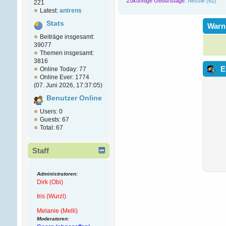
Zukünftige Geburtstage:
Nessie (62)
221
Latest:
antrens
Stats
Warn
Beiträge insgesamt:
39077
Themen insgesamt:
3816
E
Online Today: 77
Online Ever: 1774
(07. Juni 2026, 17:37:05)
Benutzer Online
Users: 0
Guests: 67
Total: 67
Staff
Administratoren:
Dirk (Obi)
Iris (Wurzl)
Melanie (Melli)
Moderatoren: