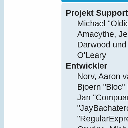
Projekt Support
Michael "Old
Amacythe, Je
Darwood und J
O'Leary
Entwickler
Norv, Aaron v
Bjoern "Bloc"
Jan "Compuart
"JayBachater
"RegularExpr