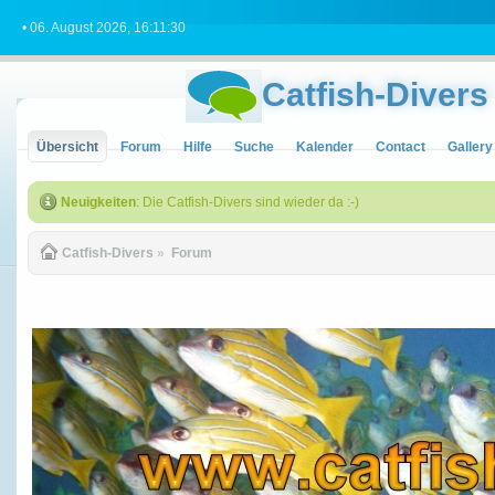
• 06. August 2026, 16:11:30
Catfish-Divers
Übersicht
Forum
Hilfe
Suche
Kalender
Contact
Gallery
Neuigkeiten
: Die Catfish-Divers sind wieder da :-)
Catfish-Divers
»
Forum