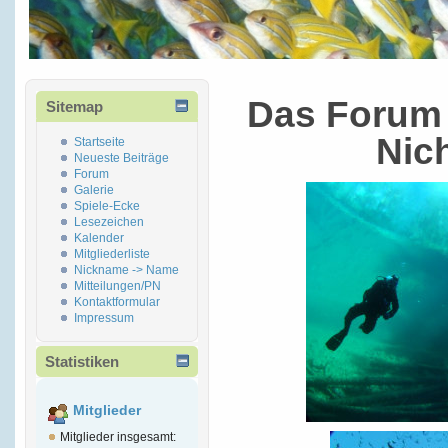
Das Forum 
Sitemap
Nic
Startseite
Neueste Beiträge
Forum
Galerie
Spiele-Ecke
Lesezeichen
Kalender
Mitgliederliste
Nickname -> Name
Mitteilungen/PN
Kontaktformular
Impressum
Statistiken
Mitglieder
Mitglieder insgesamt: