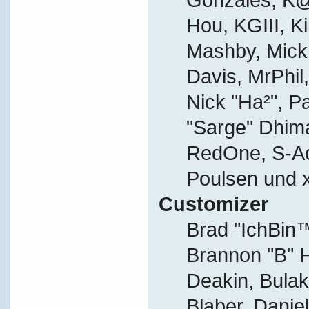
Hou, KGIII, Ki
Mashby, Mick G
Davis, MrPhil,
Nick "Ha²", P
"Sarge" Dhima
RedOne, S-A
Poulsen und 
Customizer
Brad "IchBi
Brannon "B" H
Deakin, Bulak
Blaber, Danie