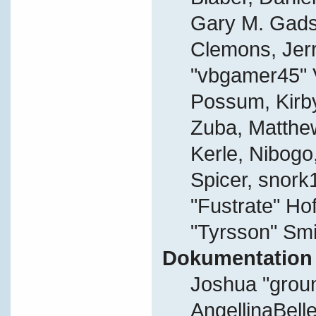
Gary M. Gads
Clemons, Jer
"vbgamer45" V
Possum, Kirb
Zuba, Matthe
Kerle, Nibogo,
Spicer, snork
"Fustrate" Ho
"Tyrsson" Smi
Dokumentation
Joshua "grou
AngellinaBelle