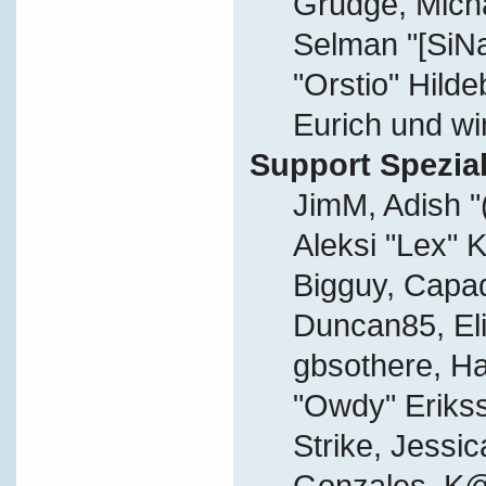
Grudge, Micha
Selman "[SiN
"Orstio" Hild
Eurich und wi
Support Spezial
JimM, Adish "
Aleksi "Lex" K
Bigguy, Capa
Duncan85, Eli
gbsothere, Ha
"Owdy" Eriks
Strike, Jessic
Gonzales, K@