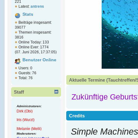
221
Latest:
antrens
Stats
Beiträge insgesamt:
39077
Themen insgesamt:
3816
Online Today: 133
Online Ever: 1774
(07. Juni 2026, 17:37:05)
Benutzer Online
Users: 0
Guests: 76
Total: 76
Aktuelle Termine (Tauchtreffen/
Staff
Zukünftige Geburts
Administratoren:
Dirk (Obi)
Credits
Iris (Wurzl)
Melanie (Melli)
Simple Machines
Moderatoren: