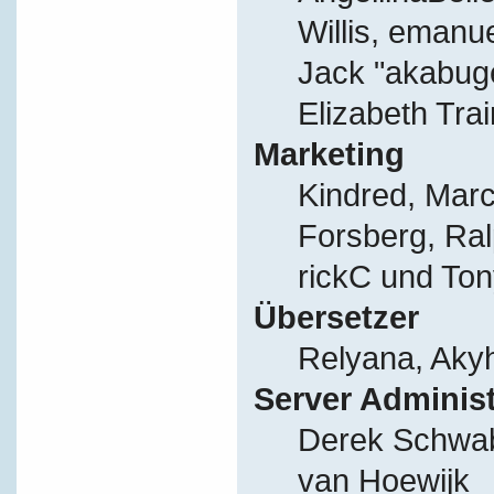
Willis, eman
Jack "akabug
Elizabeth Tra
Marketing
Kindred, Mar
Forsberg, Ral
rickC und Ton
Übersetzer
Relyana, Aky
Server Adminis
Derek Schwab
van Hoewijk