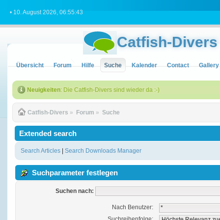
• 10. August 2026, 06:55:43
Catfish-Divers
Übersicht
Forum
Hilfe
Suche
Kalender
Contact
Gallery
Neuigkeiten
: Die Catfish-Divers sind wieder da :-)
Catfish-Divers
»
Forum
»
Suche
Extended search
Search Articles
|
Search Downloads Manager
Suchparameter festlegen
Suchen nach:
Nach Benutzer:
Suchreihenfolge: