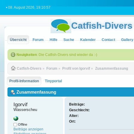
• 08. August 2026, 19:10:57
Catfish-Divers
Übersicht
Forum
Hilfe
Suche
Kalender
Contact
Gallery
Neuigkeiten
: Die Catfish-Divers sind wieder da :-)
Catfish-Divers
»
Forum
»
Profil von Igorvif
»
Zusammenfassung
Profil-Information
Tinyportal
Zusammenfassung
Igorvif 
Beiträge:
Wasserscheu
Geschlecht:
Alter:
Ort:
Offline
Beiträge anzeigen
Statistiken anzeigen