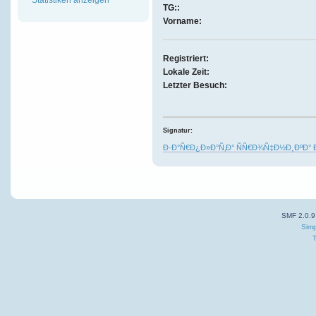
TG::
Vorname:
Registriert:
Lokale Zeit:
Letzter Besuch:
Signatur:
Ð·Ð°Ñ€Ð¿Ð»Ð°Ñ‚Ð° ÑÑ€Ð¾Ñ‡Ð½Ð¸ÐºÐ° 
SMF 2.0.9
Simp
T