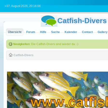
• 07. August 2026, 20:16:06
Catfish-Divers
Übersicht
Forum
Hilfe
Suche
Kalender
Contact
Gallery
Neuigkeiten
: Die Catfish-Divers sind wieder da :-)
Catfish-Divers