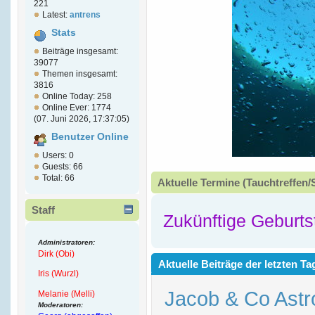
221
Latest:
antrens
Stats
Beiträge insgesamt:
39077
Themen insgesamt:
3816
Online Today: 258
Online Ever: 1774
(07. Juni 2026, 17:37:05)
Benutzer Online
Users: 0
Guests: 66
Total: 66
Aktuelle Termine (Tauchtreffen/
Staff
Zukünftige Geburts
Administratoren:
Dirk (Obi)
Aktuelle Beiträge der letzten Ta
Iris (Wurzl)
Jacob & Co Astr
Melanie (Melli)
Moderatoren: