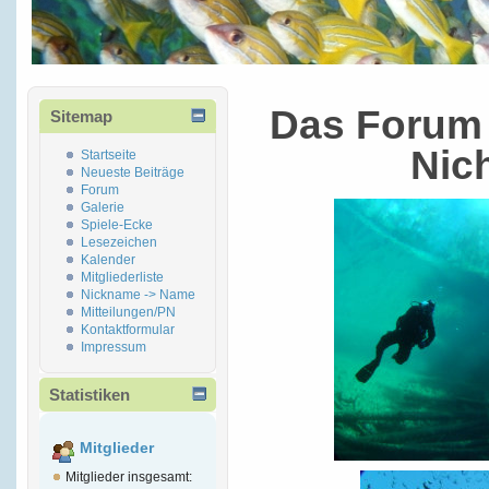
Das Forum 
Sitemap
Nic
Startseite
Neueste Beiträge
Forum
Galerie
Spiele-Ecke
Lesezeichen
Kalender
Mitgliederliste
Nickname -> Name
Mitteilungen/PN
Kontaktformular
Impressum
Statistiken
Mitglieder
Mitglieder insgesamt: