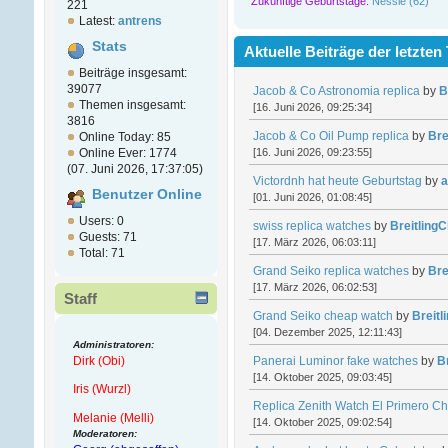
Zukünftige Geburtstage:
Nessie (62)
221
Latest:
antrens
Stats
Aktuelle Beiträge der letzten
Beiträge insgesamt:
39077
Jacob & Co Astronomia replica
by
B
Themen insgesamt:
[16. Juni 2026, 09:25:34]
3816
Jacob & Co Oil Pump replica
by
Bre
Online Today: 85
[16. Juni 2026, 09:23:55]
Online Ever: 1774
(07. Juni 2026, 17:37:05)
Victordnh hat heute Geburtstag
by
a
Benutzer Online
[01. Juni 2026, 01:08:45]
Users: 0
swiss replica watches
by
Breitling
Guests: 71
[17. März 2026, 06:03:11]
Total: 71
Grand Seiko replica watches
by
Bre
[17. März 2026, 06:02:53]
Staff
Grand Seiko cheap watch
by
Breit
[04. Dezember 2025, 12:11:43]
Administratoren:
Dirk (Obi)
Panerai Luminor fake watches
by
B
[14. Oktober 2025, 09:03:45]
Iris (Wurzl)
Replica Zenith Watch El Primero C
Melanie (Melli)
[14. Oktober 2025, 09:02:54]
Moderatoren: