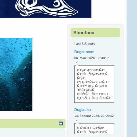
Shoutbox
Last 8 Shouts:
Bogdantom
06. März 2026, 03:30:36
Ð¨ÐµÐ»ÐºÐ¾Ð²Ñ‹Ð¹
ÑˆÐ°Ñ…ÑÐµÐ¹-Ð²Ð°Ñ…
ÑÐµÐ¹
Ð¶ÐµÐ½Ñ‰Ð¸Ð½Ñ‹ Ð°
Ñ‚Ð°ÐºÐ¶Ðµ ÑÐ¾Ð·Ð
´Ð°Ñ‚ÐµÐ»Ñ
.
Ð•ÑÑ‚ÑŒ Ñ‚Ð°ÐºÐ¾Ð¹
Ð¸Ð½Ñ‚ÐµÑ€ÐµÑÐ½Ñ‹Ð¹
Duglasicz
14. Februar 2026, 09:00:42
Ð¨Ñ‘Ð»ÐºÐ¾Ð²Ñ‹Ð¹
ÑˆÐ°Ñ…ÑÐµÐ¹-Ð²Ð°Ñ…
ÑÐµÐ¹ Ñ…