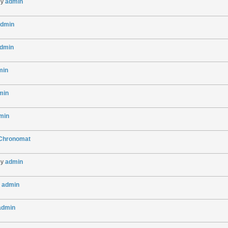
by
admin
dmin
dmin
min
min
min
gChronomat
by
admin
y
admin
admin