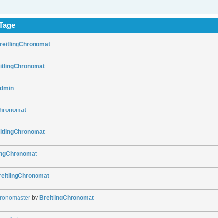
 Tage
reitlingChronomat
itlingChronomat
dmin
Chronomat
itlingChronomat
lingChronomat
reitlingChronomat
hronomaster
by
BreitlingChronomat