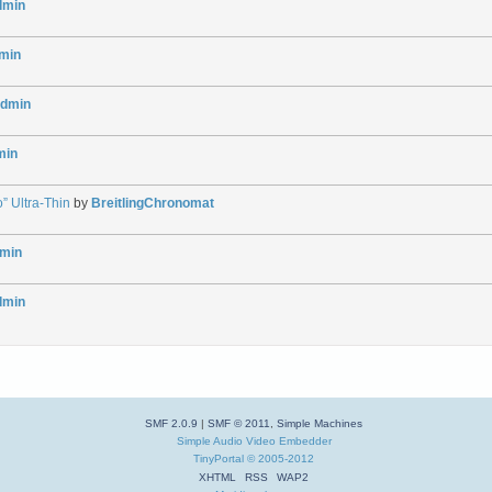
dmin
min
dmin
min
” Ultra-Thin
by
BreitlingChronomat
min
dmin
SMF 2.0.9
|
SMF © 2011
,
Simple Machines
Simple Audio Video Embedder
TinyPortal
© 2005-2012
XHTML
RSS
WAP2