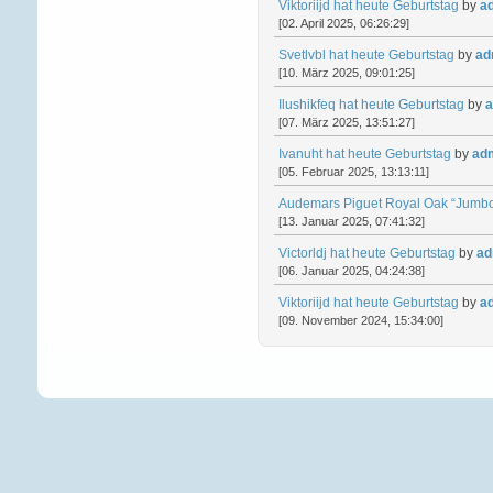
Viktoriijd hat heute Geburtstag
by
a
[02. April 2025, 06:26:29]
Svetlvbl hat heute Geburtstag
by
ad
[10. März 2025, 09:01:25]
Ilushikfeq hat heute Geburtstag
by
a
[07. März 2025, 13:51:27]
Ivanuht hat heute Geburtstag
by
ad
[05. Februar 2025, 13:13:11]
Audemars Piguet Royal Oak “Jumbo
[13. Januar 2025, 07:41:32]
Victorldj hat heute Geburtstag
by
ad
[06. Januar 2025, 04:24:38]
Viktoriijd hat heute Geburtstag
by
a
[09. November 2024, 15:34:00]