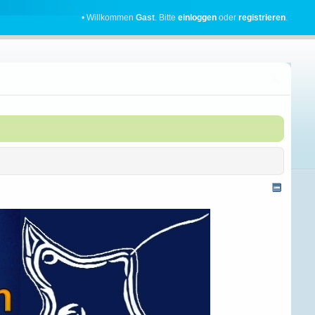
• Willkommen
Gast
. Bitte
einloggen
oder
registrieren
.