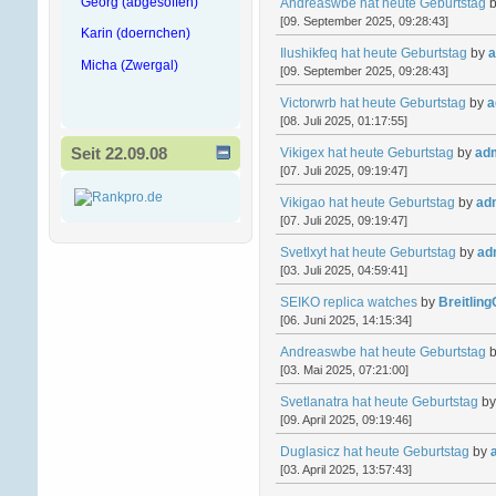
Georg (abgesoffen)
Andreaswbe hat heute Geburtstag
[09. September 2025, 09:28:43]
Karin (doernchen)
Ilushikfeq hat heute Geburtstag
by
a
Micha (Zwergal)
[09. September 2025, 09:28:43]
Victorwrb hat heute Geburtstag
by
a
[08. Juli 2025, 01:17:55]
Seit 22.09.08
Vikigex hat heute Geburtstag
by
ad
[07. Juli 2025, 09:19:47]
Vikigao hat heute Geburtstag
by
ad
[07. Juli 2025, 09:19:47]
Svetlxyt hat heute Geburtstag
by
ad
[03. Juli 2025, 04:59:41]
SEIKO replica watches
by
Breitlin
[06. Juni 2025, 14:15:34]
Andreaswbe hat heute Geburtstag
[03. Mai 2025, 07:21:00]
Svetlanatra hat heute Geburtstag
b
[09. April 2025, 09:19:46]
Duglasicz hat heute Geburtstag
by
[03. April 2025, 13:57:43]