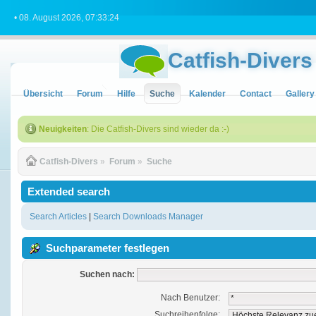
• 08. August 2026, 07:33:24
Catfish-Divers
Übersicht
Forum
Hilfe
Suche
Kalender
Contact
Gallery
Neuigkeiten
: Die Catfish-Divers sind wieder da :-)
Catfish-Divers
»
Forum
»
Suche
Extended search
Search Articles
|
Search Downloads Manager
Suchparameter festlegen
Suchen nach:
Nach Benutzer:
Suchreihenfolge: