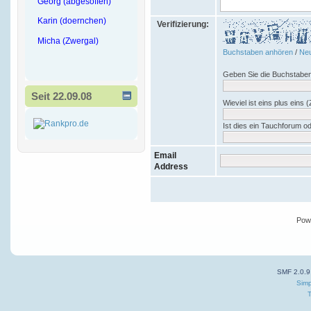
Georg (abgesoffen)
Karin (doernchen)
Verifizierung:
Micha (Zwergal)
Buchstaben anhören
/
Neu
Geben Sie die Buchstaben
Seit 22.09.08
Wieviel ist eins plus eins (
Ist dies ein Tauchforum o
Email
Address
Pow
SMF 2.0.9
Simp
T