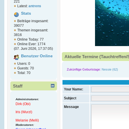
221
Latest:
antrens
Stats
Beiträge insgesamt:
39077
Themen insgesamt:
3816
Online Today: 77
Online Ever: 1774
(07. Juni 2026, 17:37:05)
Benutzer Online
Aktuelle Termine (Tauchtreffen/
Users: 0
Guests: 70
Zukünftige Geburtstage:
Nessie (62)
Total: 70
Staff
Your Name:
Subject
Administratoren:
Dirk (Obi)
Message
Iris (Wurzl)
Melanie (Melli)
Moderatoren: