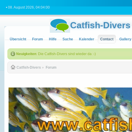
• 08. August 2026, 04:04:00
Catfish-Divers
Übersicht
Forum
Hilfe
Suche
Kalender
Contact
Gallery
Neuigkeiten
: Die Catfish-Divers sind wieder da :-)
Catfish-Divers
»
Forum