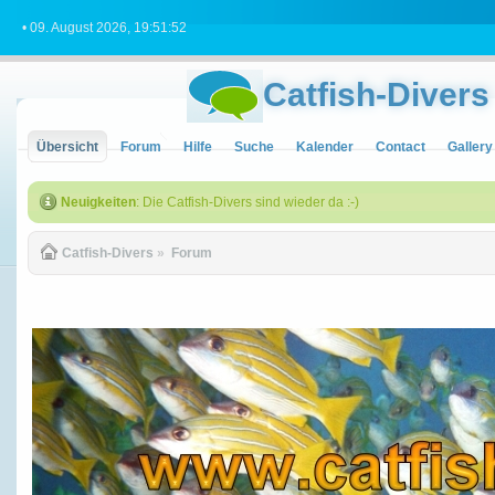
• 09. August 2026, 19:51:52
Catfish-Divers
Übersicht
Forum
Hilfe
Suche
Kalender
Contact
Gallery
Neuigkeiten
: Die Catfish-Divers sind wieder da :-)
Catfish-Divers
»
Forum