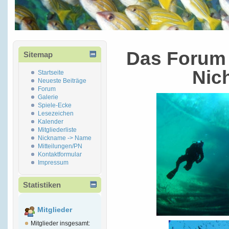
Das Forum 
Sitemap
Nic
Startseite
Neueste Beiträge
Forum
Galerie
Spiele-Ecke
Lesezeichen
Kalender
Mitgliederliste
Nickname -> Name
Mitteilungen/PN
Kontaktformular
Impressum
Statistiken
Mitglieder
Mitglieder insgesamt: