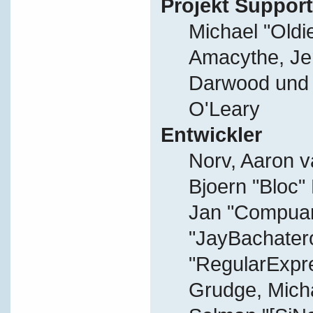
Projekt Support
Michael "Old
Amacythe, Je
Darwood und J
O'Leary
Entwickler
Norv, Aaron v
Bjoern "Bloc"
Jan "Compuart
"JayBachater
"RegularExpr
Grudge, Micha