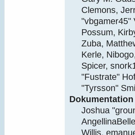
Clemons, Jer
"vbgamer45" V
Possum, Kirb
Zuba, Matthe
Kerle, Nibogo,
Spicer, snork
"Fustrate" Ho
"Tyrsson" Smi
Dokumentation
Joshua "grou
AngellinaBelle
Willis, eman