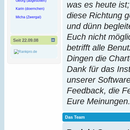
Georg (abgesoffen)
was es heute ist;
Karin (doernchen)
diese Richtung g
Micha (Zwergal)
und dünn begleit
Euch nicht mögl
Seit 22.09.08
betrifft alle Benu
Dingen die Chart
Dank für das Ins
unserer Software
Feedback, die F
Eure Meinungen
Das Team