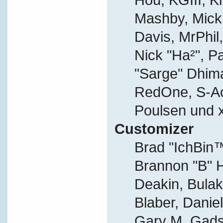
Mashby, Mick G
Davis, MrPhil,
Nick "Ha²", P
"Sarge" Dhima
RedOne, S-A
Poulsen und 
Customizer
Brad "IchBi
Brannon "B" H
Deakin, Bulak
Blaber, Danie
Gary M. Gads