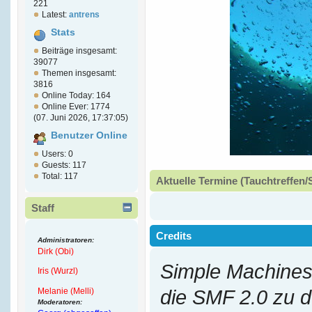
221
Latest:
antrens
Stats
Beiträge insgesamt:
39077
Themen insgesamt:
3816
Online Today: 164
Online Ever: 1774
(07. Juni 2026, 17:37:05)
Benutzer Online
Users: 0
Guests: 117
Total: 117
Aktuelle Termine (Tauchtreffen/
Staff
Credits
Administratoren:
Dirk (Obi)
Simple Machines
Iris (Wurzl)
Melanie (Melli)
die SMF 2.0 zu 
Moderatoren: