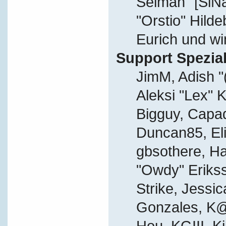
Selman "[SiN
"Orstio" Hild
Eurich und wi
Support Spezial
JimM, Adish "
Aleksi "Lex" K
Bigguy, Capa
Duncan85, Eli
gbsothere, Ha
"Owdy" Eriks
Strike, Jessic
Gonzales, K@
Hou, KGIII, Ki