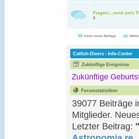
Fragen;...rund um's T
9
Keine neuen Beiträge
Weiter
Catfish-Divers - Info-Center
Zukünftige Ereignisse
Zukünftige Geburts
Forumstatistiken
39077 Beiträge 
Mitglieder. Neue
Letzter Beitrag:
Astronomia re..