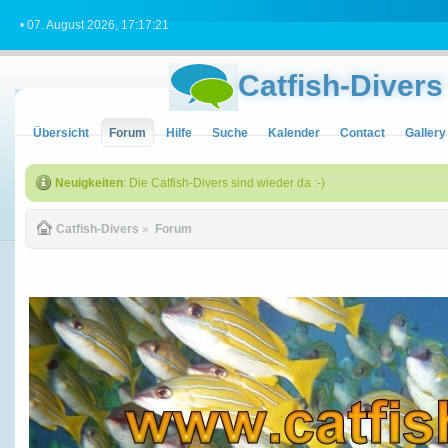
• 07. August 2026, 17:17:21
Catfish-Divers
Übersicht
Forum
Hilfe
Suche
Kalender
Contact
Gallery
Neuigkeiten
: Die Catfish-Divers sind wieder da :-)
Catfish-Divers
»
Forum