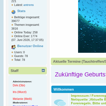
221
Latest:
antrens
Stats
Beiträge insgesamt:
39077
Themen insgesamt:
3816
Online Today: 258
Online Ever: 1774
(07. Juni 2026, 17:37:05)
Benutzer Online
Users: 0
Guests: 78
Total: 78
Aktuelle Termine (Tauchtreffen/
Staff
Zukünftige Geburts
Administratoren:
Dirk (Obi)
Willkommen
Iris (Wurzl)
Impressum / Forenreg
Melanie (Melli)
Netiquette ;Aktuelle B
Moderatoren:
Forenregeln. Bitte un