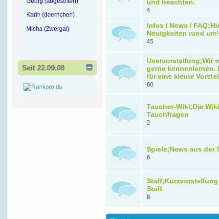
Georg (abgesoffen)
und beachten.
4
Karin (doernchen)
Infos / News / FAQ;Hi
Micha (Zwergal)
Neuigkeiten rund um'
45
Uservorstellung;Wir
Seit 22.09.08
gerne kennenlernen. H
für eine kleine Vorste
60
Taucher-Wiki;Die Wiki 
Tauchfragen
2
Spiele;News aus der 
6
Staff;Kurzvorstellung
Staff
8