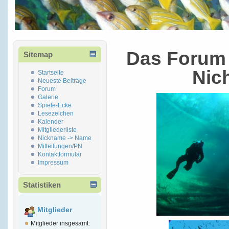
Das Forum 
Sitemap
Nic
Startseite
Neueste Beiträge
Forum
Galerie
Spiele-Ecke
Lesezeichen
Kalender
Mitgliederliste
Nickname -> Name
Mitteilungen/PN
Kontaktformular
Impressum
Statistiken
Mitglieder
Mitglieder insgesamt: