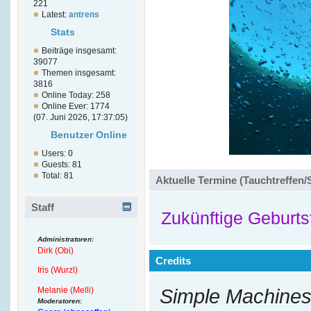
221
Latest:
antrens
Stats
Beiträge insgesamt:
39077
Themen insgesamt:
3816
Online Today: 258
Online Ever: 1774
(07. Juni 2026, 17:37:05)
Benutzer Online
Users: 0
Guests: 81
Total: 81
Aktuelle Termine (Tauchtreffen/
Staff
Zukünftige Geburts
Administratoren:
Dirk (Obi)
Credits
Iris (Wurzl)
Melanie (Melli)
Simple Machines
Moderatoren: