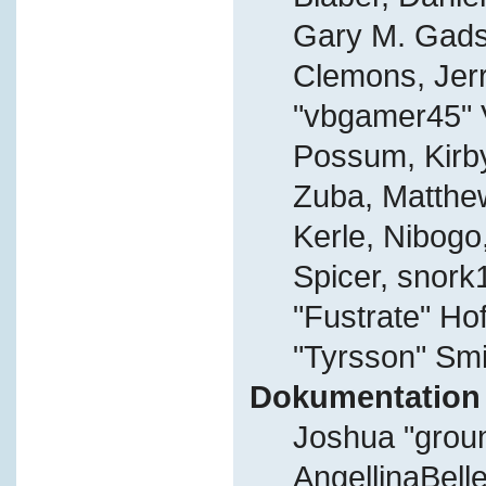
Gary M. Gads
Clemons, Jer
"vbgamer45" V
Possum, Kirb
Zuba, Matthe
Kerle, Nibogo,
Spicer, snork
"Fustrate" Ho
"Tyrsson" Smi
Dokumentation
Joshua "grou
AngellinaBelle