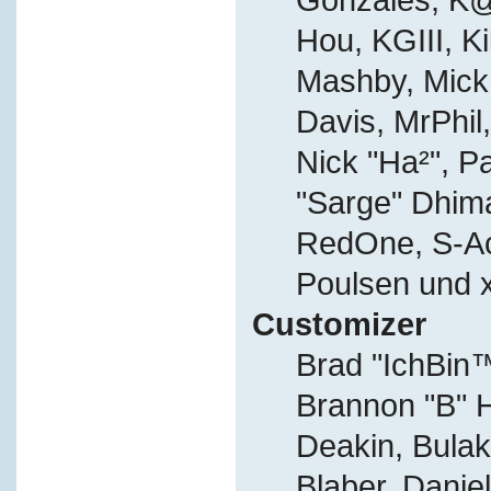
Hou, KGIII, Ki
Mashby, Mick G
Davis, MrPhil,
Nick "Ha²", P
"Sarge" Dhima
RedOne, S-A
Poulsen und 
Customizer
Brad "IchBi
Brannon "B" H
Deakin, Bulak
Blaber, Danie