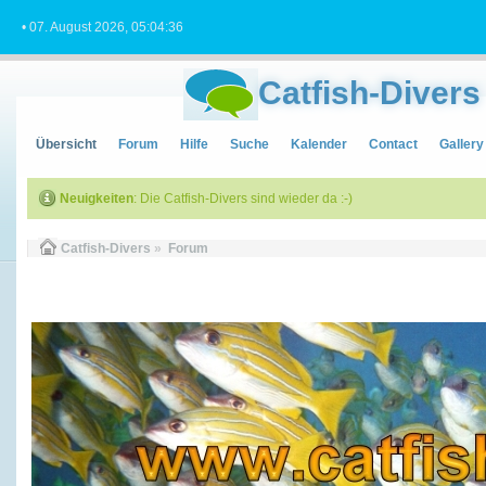
• 07. August 2026, 05:04:36
Catfish-Divers
Übersicht
Forum
Hilfe
Suche
Kalender
Contact
Gallery
Neuigkeiten
: Die Catfish-Divers sind wieder da :-)
Catfish-Divers
»
Forum