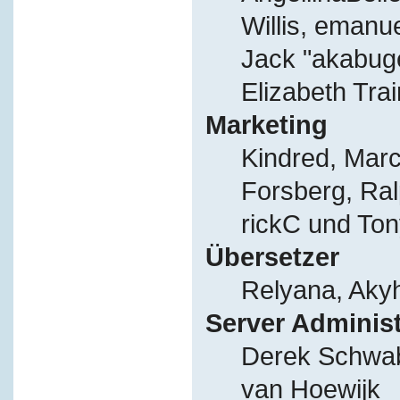
Willis, eman
Jack "akabug
Elizabeth Tra
Marketing
Kindred, Mar
Forsberg, Ral
rickC und Ton
Übersetzer
Relyana, Aky
Server Adminis
Derek Schwab
van Hoewijk