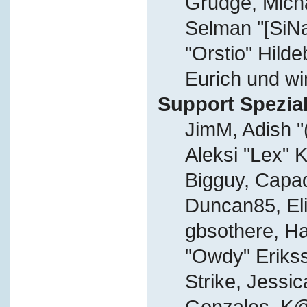
Grudge, Micha
Selman "[SiN
"Orstio" Hild
Eurich und wi
Support Spezial
JimM, Adish "
Aleksi "Lex" K
Bigguy, Capa
Duncan85, Eli
gbsothere, Ha
"Owdy" Eriks
Strike, Jessic
Gonzales, K@