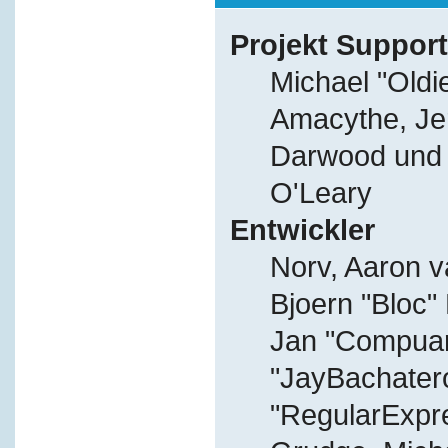
Projekt Support
Michael "Old
Amacythe, Je
Darwood und J
O'Leary
Entwickler
Norv, Aaron v
Bjoern "Bloc"
Jan "Compuart
"JayBachater
"RegularExpr