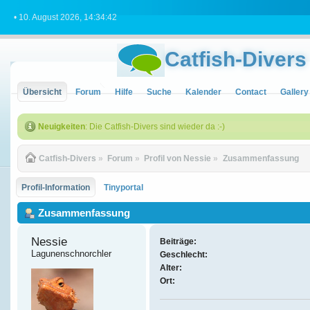
• 10. August 2026, 14:34:42
Catfish-Divers
Übersicht
Forum
Hilfe
Suche
Kalender
Contact
Gallery
Neuigkeiten
: Die Catfish-Divers sind wieder da :-)
Catfish-Divers
»
Forum
»
Profil von Nessie
»
Zusammenfassung
Profil-Information
Tinyportal
Zusammenfassung
Nessie 
Beiträge:
Lagunenschnorchler
Geschlecht:
Alter:
Ort: