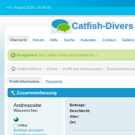
• 07. August 2026, 19:46:35
Catfish-Divers
Übersicht
Forum
Hilfe
Suche
Kalender
Contact
Gallery
Neuigkeiten
: Die Catfish-Divers sind wieder da :-)
Catfish-Divers
»
Forum
»
Profil von Andreaswbe
»
Zusammenfass
Profil-Information
Tinyportal
Zusammenfassung
Andreaswbe 
Beiträge:
Wasserscheu
Geschlecht:
Alter:
Ort:
Offline
Beiträge anzeigen
Statistiken anzeigen