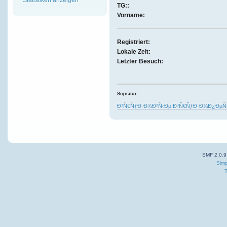
TG::
Vorname:
Registriert:
Lokale Zeit:
Letzter Besuch:
Signatur:
Ð³Ñ€ÑƒÐ·Ð¾Ð²Ñ‹Ðµ Ð³Ñ€ÑƒÐ·Ð¾Ð¿ÐµÑ€
SMF 2.0.9
Simp
T