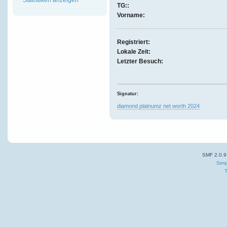
TG::
Vorname:
Registriert:
Lokale Zeit:
Letzter Besuch:
Signatur:
diamond platnumz net worth 2024
SMF 2.0.9
Simp
T