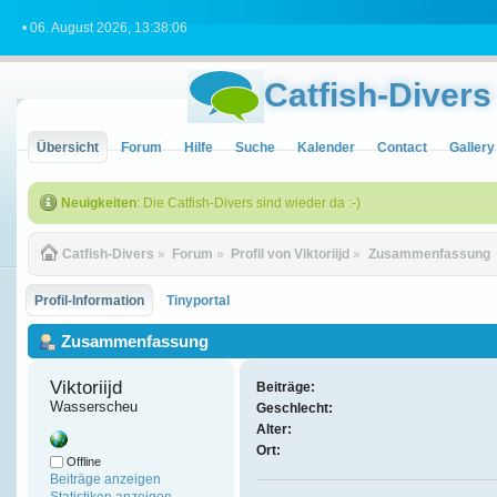
• 06. August 2026, 13:38:06
Catfish-Divers
Übersicht
Forum
Hilfe
Suche
Kalender
Contact
Gallery
Neuigkeiten
: Die Catfish-Divers sind wieder da :-)
Catfish-Divers
»
Forum
»
Profil von Viktoriijd
»
Zusammenfassung
Profil-Information
Tinyportal
Zusammenfassung
Viktoriijd 
Beiträge:
Wasserscheu
Geschlecht:
Alter:
Ort:
Offline
Beiträge anzeigen
Statistiken anzeigen