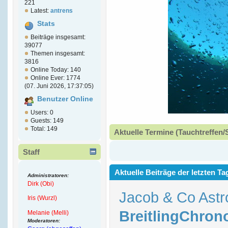
221
Latest:
antrens
Stats
Beiträge insgesamt:
39077
Themen insgesamt:
3816
Online Today: 140
Online Ever: 1774
(07. Juni 2026, 17:37:05)
Benutzer Online
Users: 0
Guests: 149
Total: 149
Aktuelle Termine (Tauchtreffen/
Staff
Aktuelle Beiträge der letzten Ta
Administratoren:
Dirk (Obi)
Jacob & Co Astr
Iris (Wurzl)
BreitlingChron
Melanie (Melli)
Moderatoren: