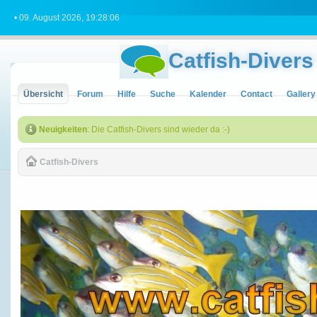
• 09. August 2026, 19:28:06
Catfish-Divers
Übersicht
Forum
Hilfe
Suche
Kalender
Contact
Gallery
Neuigkeiten
: Die Catfish-Divers sind wieder da :-)
Catfish-Divers