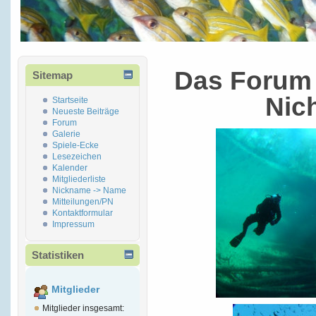
Das Forum 
Sitemap
Nic
Startseite
Neueste Beiträge
Forum
Galerie
Spiele-Ecke
Lesezeichen
Kalender
Mitgliederliste
Nickname -> Name
Mitteilungen/PN
Kontaktformular
Impressum
Statistiken
Mitglieder
Mitglieder insgesamt: