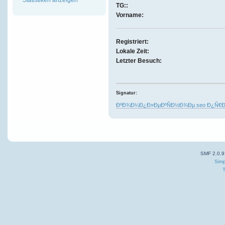
TG::
Vorname:
Registriert:
Lokale Zeit:
Letzter Besuch:
Signatur:
ÐºÐ¾Ð¼Ð¿Ð»ÐµÐºÑÐ½Ð¾Ðµ seo Ð¿Ñ€
SMF 2.0.9
Simp
T