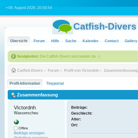
• 08. August 2026, 20:50:54
Catfish-Divers
Übersicht
Forum
Hilfe
Suche
Kalender
Contact
Gallery
Neuigkeiten
: Die Catfish-Divers sind wieder da :-)
Catfish-Divers
»
Forum
»
Profil von Victordnh
»
Zusammenfassung
Profil-Information
Tinyportal
Zusammenfassung
Victordnh 
Beiträge:
Wasserscheu
Geschlecht:
Alter:
Ort:
Offline
Beiträge anzeigen
Statistiken anzeigen