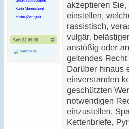
Georg (abgesoffen)
akzeptieren Sie,
Karin (doernchen)
einstellen, welch
Micha (Zwergal)
rassistisch, vera
vulgär, belästige
Seit 22.09.08
anstößig oder a
geltendes Recht 
Darüber hinaus e
einverstanden ke
geschützten Wer
notwendigen Rec
einzustellen. S
Kettenbriefe, P