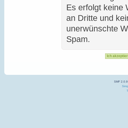
Es erfolgt keine
an Dritte und ke
unerwünschte W
Spam.
SMF 2.0.9
Simp
T