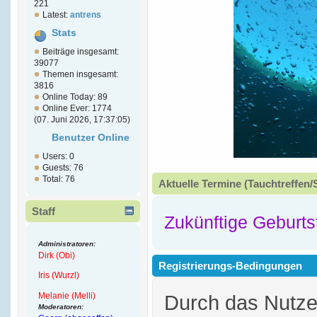
221
Latest:
antrens
Stats
Beiträge insgesamt:
39077
Themen insgesamt:
3816
Online Today: 89
Online Ever: 1774
(07. Juni 2026, 17:37:05)
Benutzer Online
Users: 0
Guests: 76
Total: 76
Aktuelle Termine (Tauchtreffen/
Staff
Zukünftige Geburts
Administratoren:
Dirk (Obi)
Registrierungs-Bedingungen
Iris (Wurzl)
Melanie (Melli)
Durch das Nutz
Moderatoren: