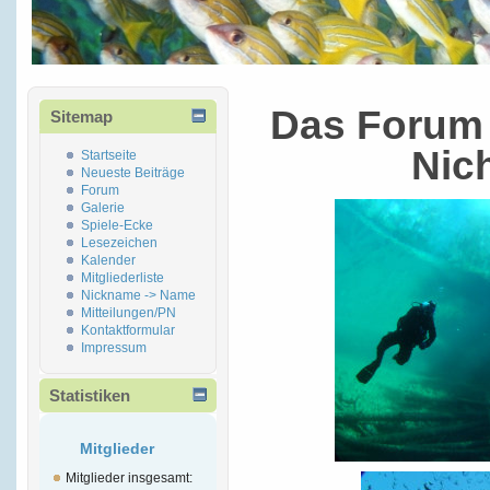
Das Forum 
Sitemap
Nic
Startseite
Neueste Beiträge
Forum
Galerie
Spiele-Ecke
Lesezeichen
Kalender
Mitgliederliste
Nickname -> Name
Mitteilungen/PN
Kontaktformular
Impressum
Statistiken
Mitglieder
Mitglieder insgesamt: