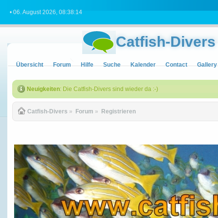
• 06. August 2026, 08:38:14
Catfish-Divers
Übersicht
Forum
Hilfe
Suche
Kalender
Contact
Gallery
Neuigkeiten
: Die Catfish-Divers sind wieder da :-)
Catfish-Divers
»
Forum
»
Registrieren