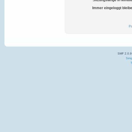
Sitzungslänge in Minut
Immer eingeloggt bleib
Pa
SMF 2.0.9
Simp
T