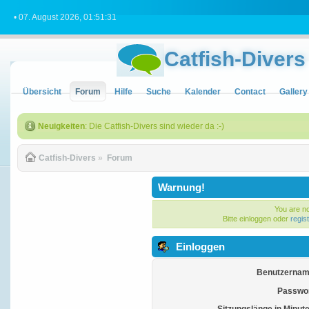
• 07. August 2026, 01:51:31
Catfish-Divers
Übersicht
Forum
Hilfe
Suche
Kalender
Contact
Gallery
Neuigkeiten
: Die Catfish-Divers sind wieder da :-)
Catfish-Divers
»
Forum
Warnung!
You are no
Bitte einloggen oder
regis
Einloggen
Benutzernam
Passwor