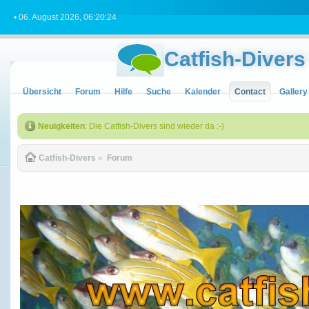
• 06. August 2026, 06:20:24
Catfish-Divers
Übersicht
Forum
Hilfe
Suche
Kalender
Contact
Gallery
Neuigkeiten
: Die Catfish-Divers sind wieder da :-)
Catfish-Divers
»
Forum