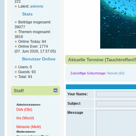
221
Latest:
antrens
Stats
Beiträge insgesamt:
39077
Themen insgesamt:
3816
Online Today: 84
Online Ever: 1774
(07. Juni 2026, 17:37:05)
Benutzer Online
Aktuelle Termine (Tauchtreffen/
Users: 0
Guests: 93
Zukünftige Geburtstage:
Nessie (62)
Total: 93
Staff
Your Name:
Subject
Administratoren:
Dirk (Obi)
Message
Iris (Wurzl)
Melanie (Melli)
Moderatoren: