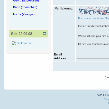
Georg (abgesoffen)
Karin (doernchen)
Verifizierung:
Micha (Zwergal)
Buchstaben anhören
/
Neu
Geben Sie die Buchstaben
Seit 22.09.08
Wieviel ist eins plus eins (
Ist dies ein Tauchforum o
Email
Address
Pow
SMF 2.0.9
Simp
T