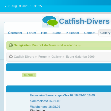
• 06. August 2026, 18:31:25
Catfish-Divers
Übersicht
Forum
Hilfe
Suche
Kalender
Contact
Gallery
Neuigkeiten
: Die Catfish-Divers sind wieder da :-)
Catfish-Divers
»
Forum
»
Gallery
»
Event-Galerien 2009
SEARCH
Fernstein-/Sameranger-See 02.10.09-04.10.09
Sommerfest 26.09.09
Walchensee 16.08.09
Pioniertafel