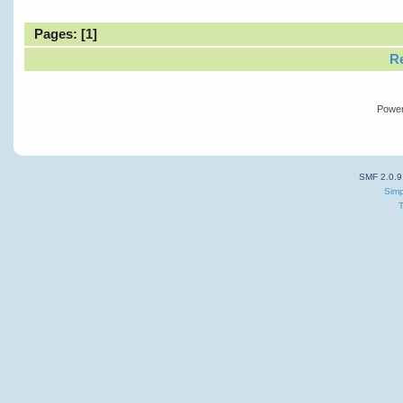
Pages: [
1
]
Re
Powe
SMF 2.0.9
Simp
T