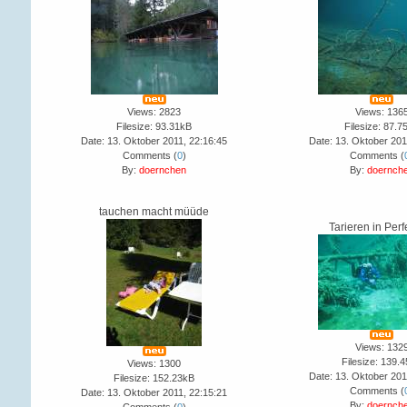
Views: 2823
Views: 136
Filesize: 93.31kB
Filesize: 87.7
Date: 13. Oktober 2011, 22:16:45
Date: 13. Oktober 201
Comments (
0
)
Comments (
By:
doernchen
By:
doernch
tauchen macht müüde
Tarieren in Perf
Views: 132
Filesize: 139.
Views: 1300
Date: 13. Oktober 201
Filesize: 152.23kB
Comments (
Date: 13. Oktober 2011, 22:15:21
By:
doernch