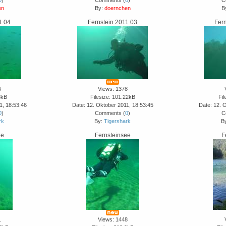
0
)
Comments (
0
)
C
en
By:
doernchen
B
1 04
Fernstein 2011 03
Fer
6
Views: 1378
3kB
Filesize: 101.22kB
Fil
1, 18:53:46
Date: 12. Oktober 2011, 18:53:45
Date: 12. 
0
)
Comments (
0
)
C
rk
By:
Tigershark
B
ee
Fernsteinsee
F
1
Views: 1448