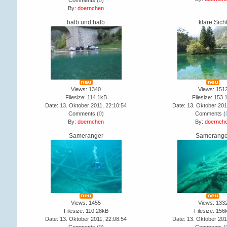
Comments (
0
)
By:
doernchen
halb und halb
klare Sich
Views: 1340
Views: 151
Filesize: 114.1kB
Filesize: 153.
Date: 13. Oktober 2011, 22:10:54
Date: 13. Oktober 201
Comments (
0
)
Comments (
By:
doernchen
By:
doernch
Sameranger
Samerange
Views: 1455
Views: 133
Filesize: 110.28kB
Filesize: 156
Date: 13. Oktober 2011, 22:08:54
Date: 13. Oktober 201