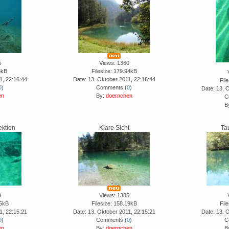
5
Views: 1360
5kB
Filesize: 179.94kB
1, 22:16:44
Date: 13. Oktober 2011, 22:16:44
Fil
0
)
Comments (
0
)
Date: 13. 
en
By:
doernchen
C
B
ektion
Klare Sicht
Ta
9
Views: 1385
45kB
Filesize: 158.19kB
Fil
1, 22:15:21
Date: 13. Oktober 2011, 22:15:21
Date: 13. 
0
)
Comments (
0
)
C
en
By:
doernchen
B