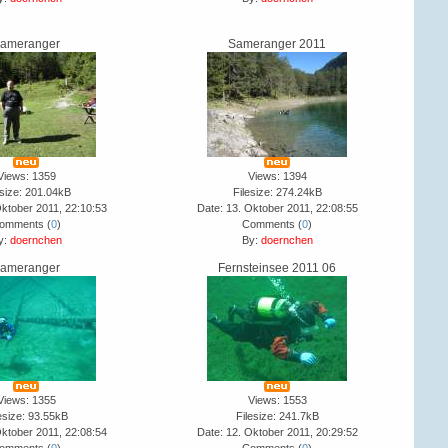
ameranger
Sameranger 2011
Views: 1359
Views: 1394
esize: 201.04kB
Filesize: 274.24kB
Oktober 2011, 22:10:53
Date: 13. Oktober 2011, 22:08:55
omments (
0
)
Comments (
0
)
y:
doernchen
By:
doernchen
ameranger
Fernsteinsee 2011 06
Views: 1355
Views: 1553
esize: 93.55kB
Filesize: 241.7kB
Oktober 2011, 22:08:54
Date: 12. Oktober 2011, 20:29:52