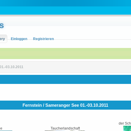
s
ery
Einloggen
Registrieren
01.-03.10.2011
Fernstein / Sameranger See 01.-03.10.2011
der Sch
ee
Taucherlandschaft