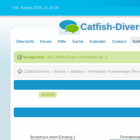
• 06. August 2026, 21:16:39
Catfish-Diver
Übersicht
Forum
Hilfe
Suche
Kalender
Contact
Gall
Neuigkeiten
: Die Catfish-Divers sind wieder da :-)
Catfish-Divers
»
Forum
»
Gallery
»
Fernstein / Sameranger See 
SEARCH
Bootshaus beim Einstieg 1
Fernsteins