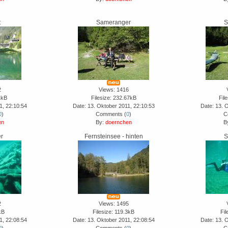
t
Sameranger
S
2
Views: 1416
1kB
Filesize: 232.67kB
Fil
1, 22:10:54
Date: 13. Oktober 2011, 22:10:53
Date: 13. 
0
)
Comments (
0
)
C
en
By:
doernchen
B
r
Fernsteinsee - hinten
S
2
Views: 1495
kB
Filesize: 119.3kB
Fil
1, 22:08:54
Date: 13. Oktober 2011, 22:08:54
Date: 13. 