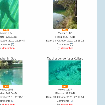
Views: 1550
Views: 1362
esize: 126.31kB
Filesize: 207.6kB
Oktober 2011, 22:16:44
Date: 13. Oktober 2011, 22:15:22
omments (
1
)
Comments (
0
)
y:
doernchen
By:
doernchen
ucher im See
Taucher vor genialer Kulisse
Views: 1355
Views: 1337
esize: 147.54kB
Filesize: 97.73kB
Oktober 2011, 22:15:12
Date: 13. Oktober 2011, 22:10:54
omments (
0
)
Comments (
0
)
y:
doernchen
By:
doernchen