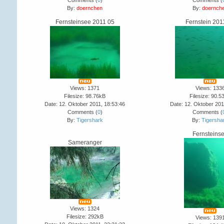
Comments (
0
)
Comments (
By:
doernchen
By:
doernch
Fernsteinsee 2011 05
Fernstein 201
Views: 1371
Views: 133
Filesize: 98.76kB
Filesize: 90.5
Date: 12. Oktober 2011, 18:53:46
Date: 12. Oktober 201
Comments (
0
)
Comments (
By:
Tigershark
By:
Tigersha
Fernsteins
Sameranger
Views: 1324
Filesize: 292kB
Views: 139