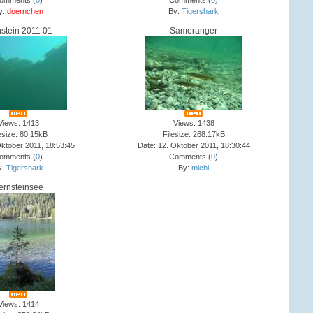
omments (
0
)
Comments (
0
)
y:
doernchen
By:
Tigershark
nstein 2011 01
Sameranger
Views: 1413
Views: 1438
esize: 80.15kB
Filesize: 268.17kB
Oktober 2011, 18:53:45
Date: 12. Oktober 2011, 18:30:44
omments (
0
)
Comments (
0
)
y:
Tigershark
By:
michi
ernsteinsee
Views: 1414