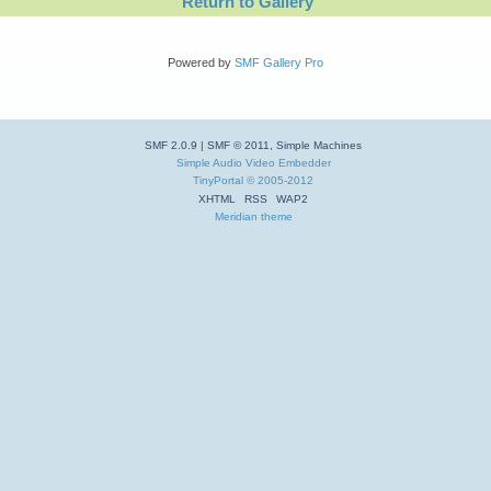
Return to Gallery
Powered by
SMF Gallery Pro
SMF 2.0.9
|
SMF © 2011
,
Simple Machines
Simple Audio Video Embedder
TinyPortal
© 2005-2012
XHTML
RSS
WAP2
Meridian theme