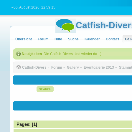
• 06. August 2026, 22:59:15
Catfish-Diver
Übersicht
Forum
Hilfe
Suche
Kalender
Contact
Gall
Neuigkeiten
: Die Catfish-Divers sind wieder da :-)
Catfish-Divers
»
Forum
»
Gallery
»
Eventgalerie 2013
»
Stammt
SEARCH
Pages: [
1
]