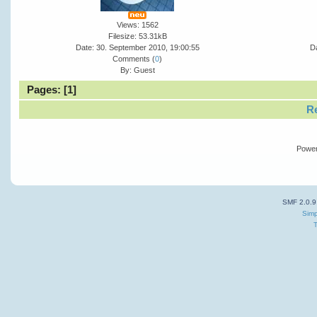
Views: 1562
Filesize: 53.31kB
Date: 30. September 2010, 19:00:55
Da
Comments (
0
)
By: Guest
Pages: [
1
]
Re
Powe
SMF 2.0.9
Simp
T