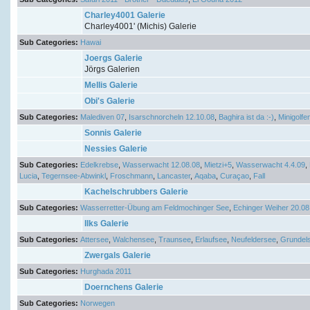
Charley4001 Galerie
Charley4001' (Michis) Galerie
Sub Categories:
Hawai
Joergs Galerie
Jörgs Galerien
Mellis Galerie
Obi's Galerie
Sub Categories:
Malediven 07
,
Isarschnorcheln 12.10.08
,
Baghira ist da :-)
,
Minigolfe
Sonnis Galerie
Nessies Galerie
Sub Categories:
Edelkrebse
,
Wasserwacht 12.08.08
,
Mietzi+5
,
Wasserwacht 4.4.09
,
Lucia
,
Tegernsee-Abwinkl
,
Froschmann
,
Lancaster
,
Aqaba
,
Curaçao
,
Fall
Kachelschrubbers Galerie
Sub Categories:
Wasserretter-Übung am Feldmochinger See
,
Echinger Weiher 20.08
Ilks Galerie
Sub Categories:
Attersee
,
Walchensee
,
Traunsee
,
Erlaufsee
,
Neufeldersee
,
Grundel
Zwergals Galerie
Sub Categories:
Hurghada 2011
Doernchens Galerie
Sub Categories:
Norwegen