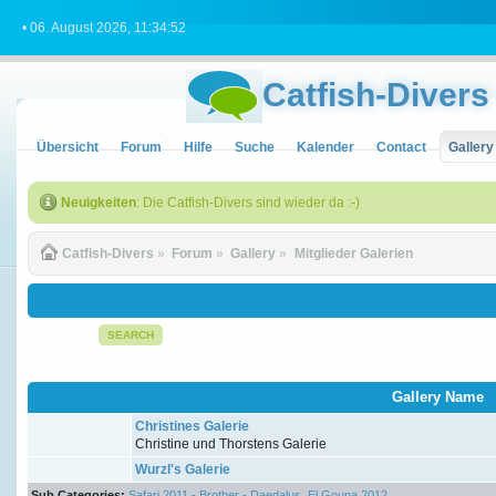
• 06. August 2026, 11:34:52
Catfish-Divers
Übersicht
Forum
Hilfe
Suche
Kalender
Contact
Gallery
Neuigkeiten
: Die Catfish-Divers sind wieder da :-)
Catfish-Divers
»
Forum
»
Gallery
»
Mitglieder Galerien
SEARCH
Gallery Name
Christines Galerie
Christine und Thorstens Galerie
Wurzl's Galerie
Sub Categories:
Safari 2011 - Brother - Daedalus
,
El Gouna 2012