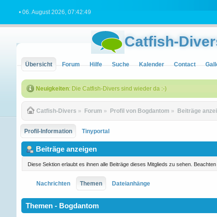
• 06. August 2026, 07:42:49
Catfish-Diver
Übersicht
Forum
Hilfe
Suche
Kalender
Contact
Gall
Neuigkeiten
: Die Catfish-Divers sind wieder da :-)
Catfish-Divers
»
Forum
»
Profil von Bogdantom
»
Beiträge anze
Profil-Information
Tinyportal
Beiträge anzeigen
Diese Sektion erlaubt es ihnen alle Beiträge dieses Mitglieds zu sehen. Beachte
Nachrichten
Themen
Dateianhänge
Themen - Bogdantom