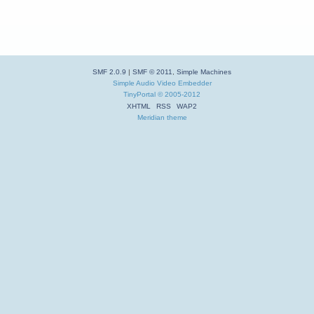
SMF 2.0.9
|
SMF © 2011
,
Simple Machines
Simple Audio Video Embedder
TinyPortal
© 2005-2012
XHTML
RSS
WAP2
Meridian theme