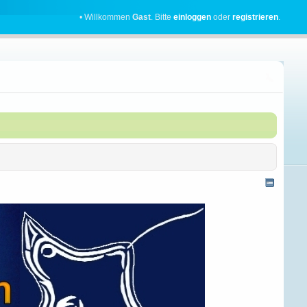
• Willkommen
Gast
. Bitte
einloggen
oder
registrieren
.