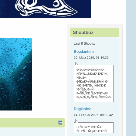
Shoutbox
Last 8 Shouts:
Bogdantom
06. März 2026, 03:30:36
Ð¨ÐµÐ»ÐºÐ¾Ð²Ñ‹Ð¹
ÑˆÐ°Ñ…ÑÐµÐ¹-Ð²Ð°Ñ…
ÑÐµÐ¹
Ð¶ÐµÐ½Ñ‰Ð¸Ð½Ñ‹ Ð°
Ñ‚Ð°ÐºÐ¶Ðµ ÑÐ¾Ð·Ð
´Ð°Ñ‚ÐµÐ»Ñ
.
Ð•ÑÑ‚ÑŒ Ñ‚Ð°ÐºÐ¾Ð¹
Ð¸Ð½Ñ‚ÐµÑ€ÐµÑÐ½Ñ‹Ð¹
Duglasicz
14. Februar 2026, 09:00:42
Ð¨Ñ‘Ð»ÐºÐ¾Ð²Ñ‹Ð¹
ÑˆÐ°Ñ…ÑÐµÐ¹-Ð²Ð°Ñ…
ÑÐµÐ¹ Ñ…