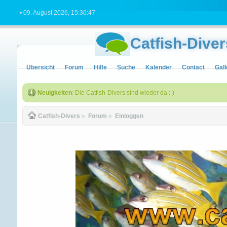
• 09. August 2026, 15:36:47
Catfish-Diver
Übersicht
Forum
Hilfe
Suche
Kalender
Contact
Gall
Neuigkeiten
: Die Catfish-Divers sind wieder da :-)
Catfish-Divers
»
Forum
»
Einloggen