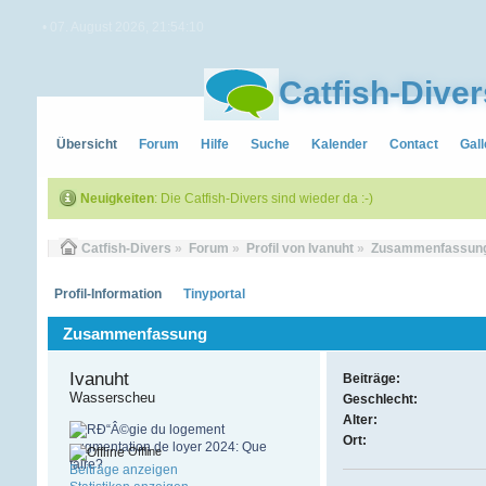
• 07. August 2026, 21:54:10
Catfish-Diver
Übersicht
Forum
Hilfe
Suche
Kalender
Contact
Gall
Neuigkeiten
: Die Catfish-Divers sind wieder da :-)
Catfish-Divers
»
Forum
»
Profil von Ivanuht
»
Zusammenfassun
Profil-Information
Tinyportal
Zusammenfassung
Ivanuht 
Beiträge:
Wasserscheu
Geschlecht:
Alter:
Ort:
Offline
Beiträge anzeigen