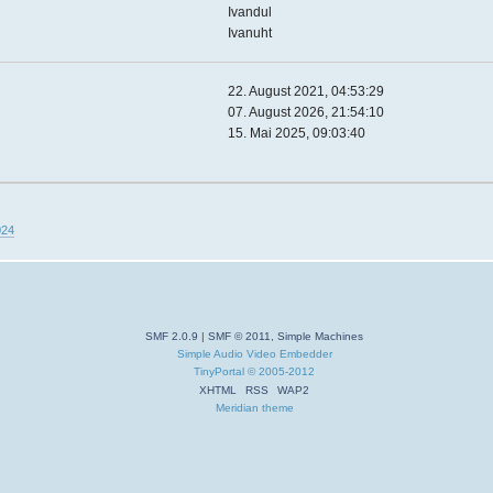
Ivandul
Ivanuht
22. August 2021, 04:53:29
07. August 2026, 21:54:10
15. Mai 2025, 09:03:40
024
SMF 2.0.9
|
SMF © 2011
,
Simple Machines
Simple Audio Video Embedder
TinyPortal
© 2005-2012
XHTML
RSS
WAP2
Meridian theme