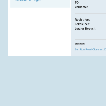
Statistiken anzeigen
TG::
Vorname:
Registriert:
Lokale Zeit:
Letzter Besuch:
Signatur:
Sun Run Road Closures 2