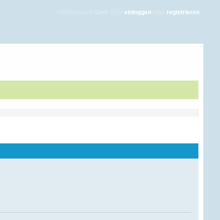
• Willkommen
Gast
. Bitte
einloggen
oder
registrieren
.