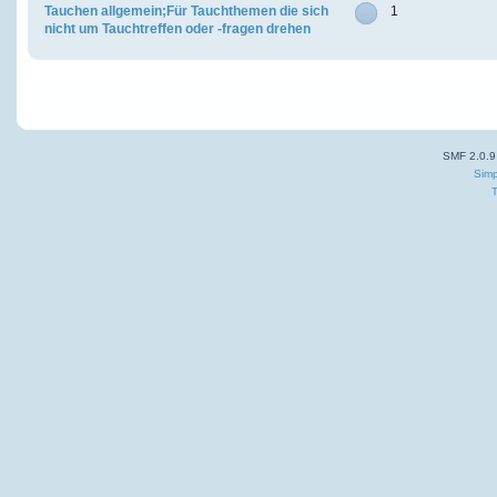
Tauchen allgemein;Für Tauchthemen die sich
1
nicht um Tauchtreffen oder -fragen drehen
SMF 2.0.9
Simp
T