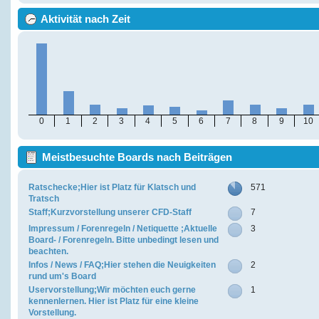
Aktivität nach Zeit
0
1
2
3
4
5
6
7
8
9
10
Meistbesuchte Boards nach Beiträgen
Ratschecke;Hier ist Platz für Klatsch und
571
Tratsch
Staff;Kurzvorstellung unserer CFD-Staff
7
Impressum / Forenregeln / Netiquette ;Aktuelle
3
Board- / Forenregeln. Bitte unbedingt lesen und
beachten.
Infos / News / FAQ;Hier stehen die Neuigkeiten
2
rund um's Board
Uservorstellung;Wir möchten euch gerne
1
kennenlernen. Hier ist Platz für eine kleine
Vorstellung.