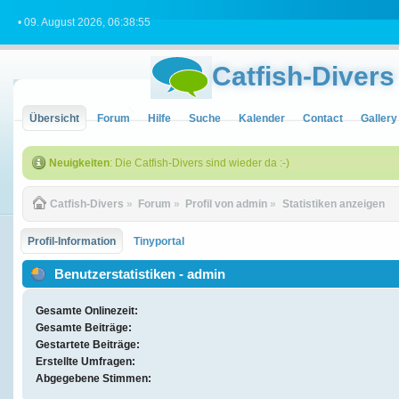
• 09. August 2026, 06:38:55
Catfish-Divers
Übersicht
Forum
Hilfe
Suche
Kalender
Contact
Gallery
Neuigkeiten
: Die Catfish-Divers sind wieder da :-)
Catfish-Divers
»
Forum
»
Profil von admin
»
Statistiken anzeigen
Profil-Information
Tinyportal
Benutzerstatistiken - admin
Gesamte Onlinezeit:
Gesamte Beiträge:
Gestartete Beiträge:
Erstellte Umfragen:
Abgegebene Stimmen: