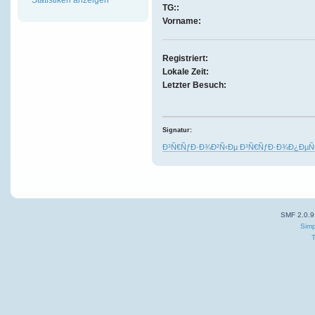
TG::
Vorname:
Registriert:
Lokale Zeit:
Letzter Besuch:
Signatur:
Ð³Ñ€ÑƒÐ·Ð¾Ð²Ñ‹Ðµ Ð³Ñ€ÑƒÐ·Ð¾Ð¿ÐµÑ€
SMF 2.0.9
Simp
T