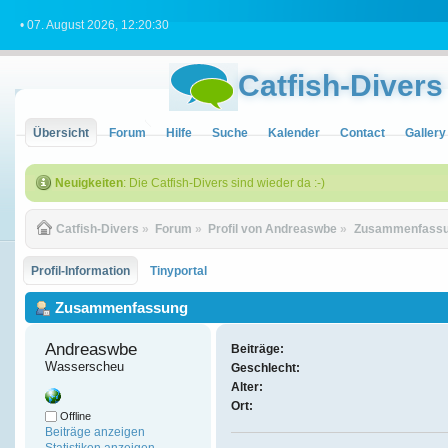
• 07. August 2026, 12:20:30
Catfish-Divers
Übersicht
Forum
Hilfe
Suche
Kalender
Contact
Gallery
Neuigkeiten
: Die Catfish-Divers sind wieder da :-)
Catfish-Divers
»
Forum
»
Profil von Andreaswbe
»
Zusammenfass
Profil-Information
Tinyportal
Zusammenfassung
Andreaswbe 
Beiträge:
Wasserscheu
Geschlecht:
Alter:
Ort:
Offline
Beiträge anzeigen
Statistiken anzeigen